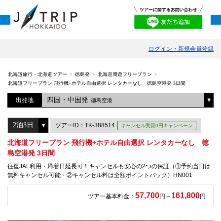
ログイン・新規会員登録
北海道旅行・北海道ツアー
徳島発
北海道周遊フリープラン
北海道フリープラン 飛行機+ホテル自由選択 レンタカーなし 徳島空港発 3日間
四国・中国発
出発地
徳島空港
ツアーID：TK-388514
キャンセル実質0円キャンペーン
北海道フリープラン 飛行機+ホテル自由選択 レンタカーなし 徳
島空港発 3日間
往復JAL利用・帰着日延長可！キャンセルも安心の2つの保証（①予約当日は
無料キャンセル可能・②キャンセル料は全額ポイントバック）HN001
57,700
161,800
ツアー基本料金：
円～
円