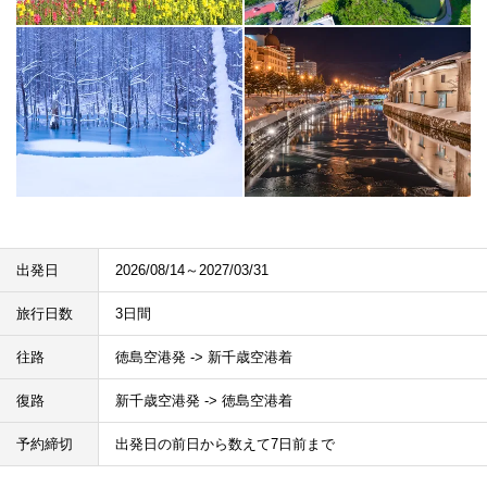
出発日
2026/08/14～2027/03/31
旅行日数
3日間
往路
徳島空港発 -> 新千歳空港着
復路
新千歳空港発 -> 徳島空港着
予約締切
出発日の前日から数えて7日前まで