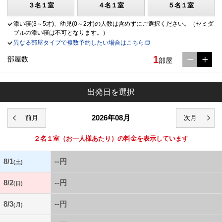
３名１室
４名１室
５名１室
添い寝(3～5才)、幼児(0～2才)の人数は含めずにご選択ください。（セミダ
ブルの添い寝は不可となります。）
異なる部屋タイプで複数予約したい場合はこちら
1
部屋数
部屋
出発日を選択
2026年08月
２名１室
（お一人様あたり）の料金を表示しています
8/1
--円
(土)
8/2
--円
(日)
8/3
--円
(月)