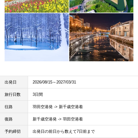
出発日
2026/08/15～2027/03/31
旅行日数
3日間
往路
羽田空港発 -> 新千歳空港着
復路
新千歳空港発 -> 羽田空港着
予約締切
出発日の前日から数えて7日前まで