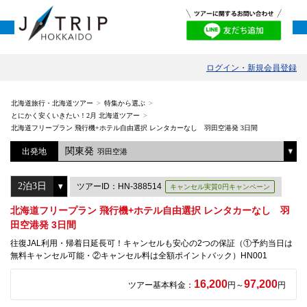
ログイン・新規会員登録
北海道旅行・北海道ツアー
特集から選ぶ
とにかく安くいきたい！2月 北海道ツアー
北海道フリープラン 飛行機+ホテル自由選択 レンタカーなし 羽田空港発 3日間
関東発
出発地
羽田空港
ツアーID：HN-388514
キャンセル実質0円キャンペーン
北海道フリープラン 飛行機+ホテル自由選択 レンタカーなし 羽
田空港発 3日間
往復JAL利用・帰着日延長可！キャンセルも安心の2つの保証（①予約当日は
無料キャンセル可能・②キャンセル料は全額ポイントバック）HN001
16,200
97,200
ツアー基本料金：
円～
円