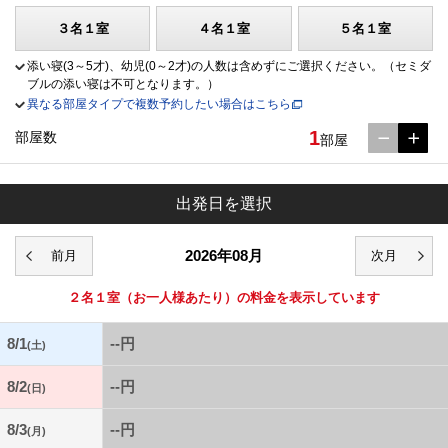
３名１室
４名１室
５名１室
添い寝(3～5才)、幼児(0～2才)の人数は含めずにご選択ください。（セミダ
ブルの添い寝は不可となります。）
異なる部屋タイプで複数予約したい場合はこちら
1
部屋数
部屋
出発日を選択
2026年08月
２名１室
（お一人様あたり）の料金を表示しています
8/1
--円
(土)
8/2
--円
(日)
8/3
--円
(月)