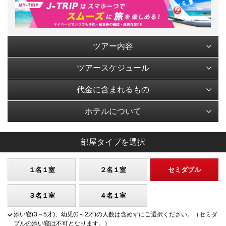
ツアー内容
ツアースケジュール
代金に含まれるもの
ホテルについて
部屋タイプを選択
１名１室
２名１室
セミダブル
３名１室
４名１室
添い寝(3～5才)、幼児(0～2才)の人数は含めずにご選択ください。（セミダ
ブルの添い寝は不可となります。）