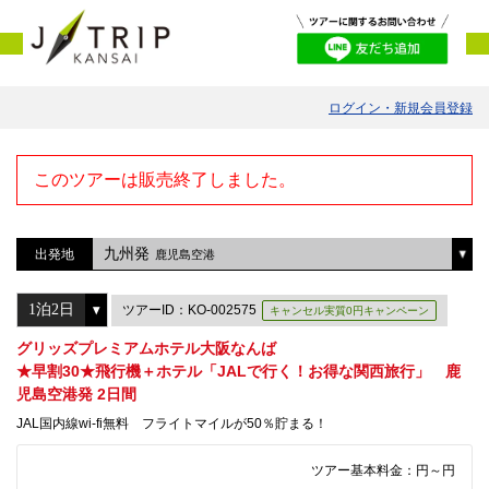
ログイン・新規会員登録
このツアーは販売終了しました。
九州発
出発地
鹿児島空港
ツアーID：KO-002575
キャンセル実質0円キャンペーン
グリッズプレミアムホテル大阪なんば
★早割30★飛行機＋ホテル「JALで行く！お得な関西旅行」 鹿
児島空港発 2日間
JAL国内線wi-fi無料 フライトマイルが50％貯まる！
ツアー基本料金：
円～
円