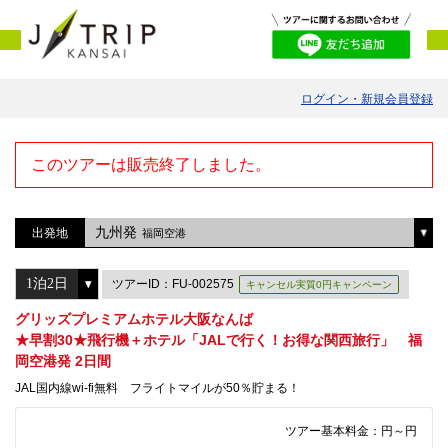
ログイン・新規会員登録
このツアーは販売終了しました。
九州発
出発地
福岡空港
ツアーID：FU-002575
キャンセル実質0円キャンペーン
グリッズプレミアムホテル大阪なんば
★早割30★飛行機＋ホテル「JALで行く！お得な関西旅行」 福
岡空港発 2日間
JAL国内線wi-fi無料 フライトマイルが50％貯まる！
ツアー基本料金：
円～
円