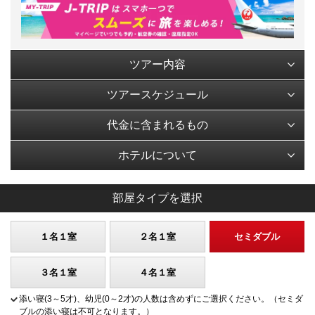
ツアー内容
ツアースケジュール
代金に含まれるもの
ホテルについて
部屋タイプを選択
１名１室
２名１室
セミダブル
３名１室
４名１室
添い寝(3～5才)、幼児(0～2才)の人数は含めずにご選択ください。（セミダ
ブルの添い寝は不可となります。）