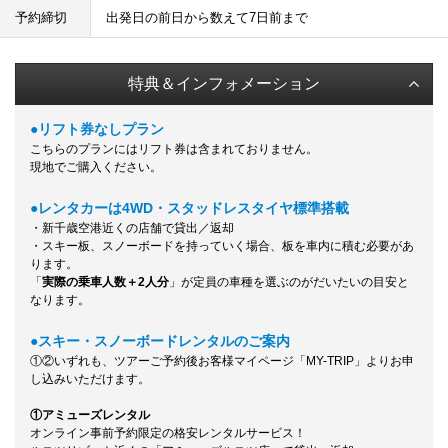
予約締切
出発日の前日から数えて7日前まで
特典＆インフォメーション
●リフト券なしプラン
こちらのプランにはリフト券は含まれておりません。
現地でご購入ください。
●レンタカーは4WD・スタッドレスタイヤ標準搭載
・新千歳空港近くの店舗で貸出／返却
・スキー板、スノーボードを持っていく場合、板を車内に積む必要があ
ります。
「
実際の乗車人数＋2人分
」が定員の車種を選ぶのがだいたいの目安と
なります。
●スキー・スノーボードレンタルのご案内
①②いずれも、ツアーご予約後お客様マイページ「MY-TRIP」よりお申
し込みいただけます。
①アミューズレンタル
オンライン事前予約限定の格安レンタルサービス！