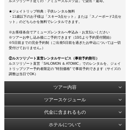
ルスツリゾート近くの「アミューズルスツ店」で貸出・返却。
★ジェイトリップ特典：子供レンタル無料
・11歳以下のお子様は「スキー3点セット」または「スノーボード2点セ
ット」のどちらかを無料でレンタルできます。
※お客様各自でアミューズレンタルへ申込み・お支払いください
※ツアーお申し込み後にご予約できます（10/1より予約受付開始）
※5日前までの完全予約制（ご出発5日前を過ぎたお申込については一切
受付けておりません｡）
②ルスツリゾート直営レンタルサービス（事前予約割引）
ルスツリゾート直営「SALOMON ＆ ATOMIC」でのレンタルを、ジェイ
トリップツアー予約者限定の "特別価格" で事前予約できます（サイズの
調整は当日でOK）
ツアー内容
ツアースケジュール
代金に含まれるもの
ホテルについて