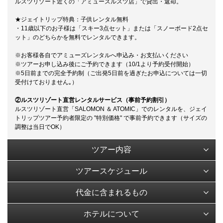
ルスツリゾート近くの「アミューズルスツ店」で貸出・返却。
★ジェイトリップ特典：子供レンタル無料
・11歳以下のお子様は「スキー3点セット」または「スノーボード2点セ
ット」のどちらかを無料でレンタルできます。
※お客様各自でアミューズレンタルへ申込み・お支払いください
※ツアーお申し込み後にご予約できます（10/1より予約受付開始）
※5日前までの完全予約制（ご出発5日前を過ぎたお申込については一切
受付けておりません｡）
②ルスツリゾート直営レンタルサービス（事前予約割引）
ルスツリゾート直営「SALOMON ＆ ATOMIC」でのレンタルを、ジェイ
トリップツアー予約者限定の "特別価格" で事前予約できます（サイズの
調整は当日でOK）
ツアー内容
ツアースケジュール
代金に含まれるもの
ホテルについて