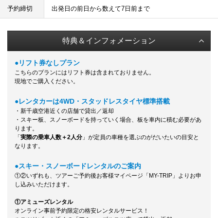
予約締切
出発日の前日から数えて7日前まで
特典＆インフォメーション
●リフト券なしプラン
こちらのプランにはリフト券は含まれておりません。
現地でご購入ください。
●レンタカーは4WD・スタッドレスタイヤ標準搭載
・新千歳空港近くの店舗で貸出／返却
・スキー板、スノーボードを持っていく場合、板を車内に積む必要があ
ります。
「
実際の乗車人数＋2人分
」が定員の車種を選ぶのがだいたいの目安と
なります。
●スキー・スノーボードレンタルのご案内
①②いずれも、ツアーご予約後お客様マイページ「MY-TRIP」よりお申
し込みいただけます。
①アミューズレンタル
オンライン事前予約限定の格安レンタルサービス！