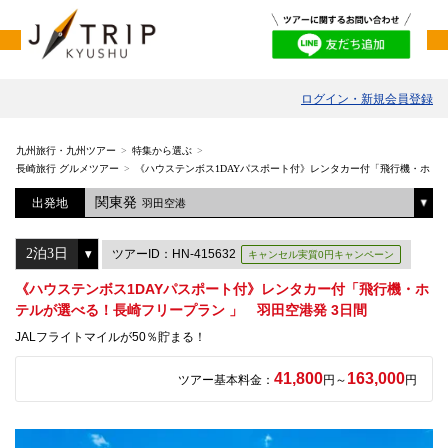
ログイン・新規会員登録
九州旅行・九州ツアー
特集から選ぶ
長崎旅行 グルメツアー
《ハウステンボス1DAYパスポート付》レンタカー付「飛行機・ホテル
関東発
出発地
羽田空港
ツアーID：HN-415632
キャンセル実質0円キャンペーン
《ハウステンボス1DAYパスポート付》レンタカー付「飛行機・ホ
テルが選べる！長崎フリープラン 」 羽田空港発 3日間
JALフライトマイルが50％貯まる！
41,800
163,000
ツアー基本料金：
円～
円