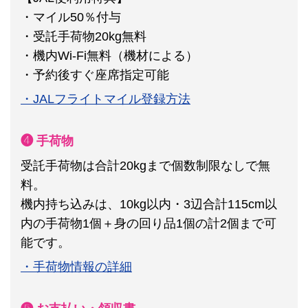
・マイル50％付与
・受託手荷物20kg無料
・機内Wi-Fi無料（機材による）
・予約後すぐ座席指定可能
・JALフライトマイル登録方法
❹ 手荷物
受託手荷物は合計20kgまで個数制限なしで無
料。
機内持ち込みは、10kg以内・3辺合計115cm以
内の手荷物1個＋身の回り品1個の計2個まで可
能です。
・手荷物情報の詳細