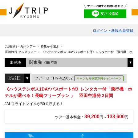
ログイン・新規会員登録
九州旅行・九州ツアー
特集から選ぶ
長崎旅行 グルメツアー
《ハウステンボス1DAYパスポート付》レンタカー付「飛行機・ホテル
関東発
出発地
羽田空港
ツアーID：HN-415632
キャンセル実質0円キャンペーン
《ハウステンボス1DAYパスポート付》レンタカー付「飛行機・ホ
テルが選べる！長崎フリープラン 」 羽田空港発 2日間
JALフライトマイルが50％貯まる！
39,200
133,600
ツアー基本料金：
円～
円