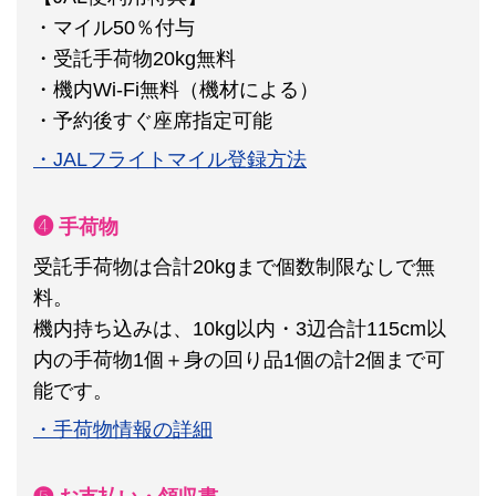
・マイル50％付与
・受託手荷物20kg無料
・機内Wi-Fi無料（機材による）
・予約後すぐ座席指定可能
・JALフライトマイル登録方法
❹ 手荷物
受託手荷物は合計20kgまで個数制限なしで無
料。
機内持ち込みは、10kg以内・3辺合計115cm以
内の手荷物1個＋身の回り品1個の計2個まで可
能です。
・手荷物情報の詳細