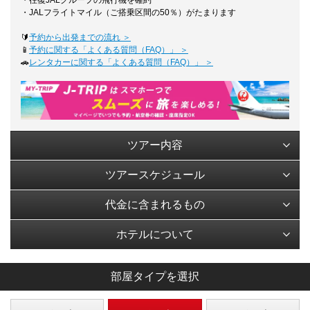
・往復JALグループの飛行機を確約
・JALフライトマイル（ご搭乗区間の50％）がたまります
🔰
予約から出発までの流れ ＞
📱
予約に関する「よくある質問（FAQ）」 ＞
🚗
レンタカーに関する「よくある質問（FAQ）」 ＞
ツアー内容
ツアースケジュール
代金に含まれるもの
ホテルについて
部屋タイプを選択