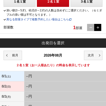
１名１室
２名１室
３名１室
添い寝(3～5才)、幼児(0～2才)の人数は含めずにご選択ください。（セミダ
ブルの添い寝は不可となります。）
異なる部屋タイプで複数予約したい場合はこちら
1
部屋数
部屋
出発日を選択
2026年08月
２名１室
（お一人様あたり）の料金を表示しています
8/1
--円
(土)
8/2
--円
(日)
8/3
--円
(月)