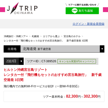
ログイン・新規会員登録
沖縄旅行・沖縄ツアー
札幌発
エリアから選ぶ
宮古島のホテル
レンタカー付「飛行機もセットのおすすめ宮古島旅行」 新千歳空港発 3日間
北海道発
出発地
新千歳空港
ツアーID：CT-389526
キャンセル実質0円キャンペーン
ヒルトン沖縄宮古島リゾート
レンタカー付「飛行機もセットのおすすめ宮古島旅行」 新千歳
空港発 3日間
飛行機内での無料Wi-Fiサービスが好評（一部Wi-Fi非対応）
82,300
302,300
ツアー基本料金：
円～
円