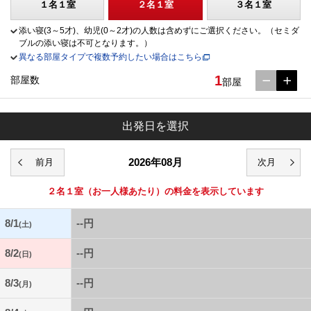
１名１室
２名１室
３名１室
添い寝(3～5才)、幼児(0～2才)の人数は含めずにご選択ください。（セミダ
ブルの添い寝は不可となります。）
異なる部屋タイプで複数予約したい場合はこちら
1
部屋数
部屋
出発日を選択
2026年08月
２名１室
（お一人様あたり）の料金を表示しています
8/1
--円
(土)
8/2
--円
(日)
8/3
--円
(月)