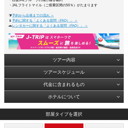
・往復JALグループの飛行機を確約
・JALフライトマイル（ご搭乗区間の50％）がたまります
🔰
予約から出発までの流れ ＞
📱
予約に関する「よくある質問（FAQ）」 ＞
🚗
レンタカーに関する「よくある質問（FAQ）」 ＞
ツアー内容
ツアースケジュール
代金に含まれるもの
ホテルについて
部屋タイプを選択