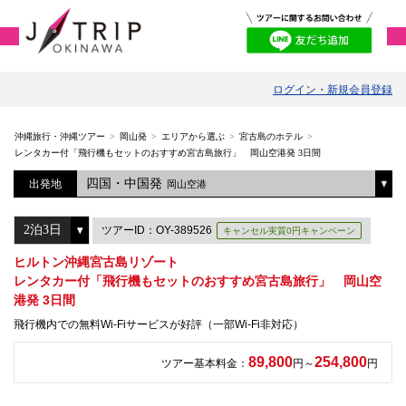
ログイン・新規会員登録
沖縄旅行・沖縄ツアー
岡山発
エリアから選ぶ
宮古島のホテル
レンタカー付「飛行機もセットのおすすめ宮古島旅行」 岡山空港発 3日間
四国・中国発
出発地
岡山空港
ツアーID：OY-389526
キャンセル実質0円キャンペーン
ヒルトン沖縄宮古島リゾート
レンタカー付「飛行機もセットのおすすめ宮古島旅行」 岡山空
港発 3日間
飛行機内での無料Wi-Fiサービスが好評（一部Wi-Fi非対応）
89,800
254,800
ツアー基本料金：
円～
円