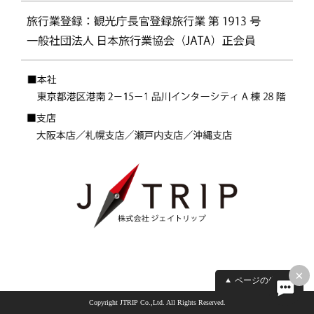
×
ページの先頭へ
Copyright JTRIP Co.,Ltd. All Rights Reserved.