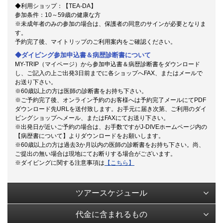
◆利用ショップ：【TEA-DA】
参加条件：10～59歳の健康な方
※未成年者のみの参加の場合は、保護者の同意のサインが必要となりま
す。
予約完了後、マイトリップのご利用案内をご確認ください。
◆ダイビング参加申込書＆病歴診断書について
MY-TRIP（マイページ）から参加申込書＆病歴診断書をダウンロード
し、ご記入の上ご出発3日前までに各ショップへFAX、またはメールで
お送り下さい。
※60歳以上の方は医師の診断書をお持ち下さい。
※ご予約完了後、オンライン予約のお客様へは予約完了メールにてPDF
ダウンロード先URLを送付致します。お手元に届き次第、ご利用のダイ
ビングショップへメール、またはFAXにてお送り下さい。
※出発日が近いご予約の場合は、お手数ですがJ-DIVEホームページ内の
【病歴書について】よりダウンロードをお願いします。
※60歳以上の方は過去3か月以内の医師の診断書をお持ち下さい。尚、
ご提出の無い場合は現地にてお断りする場合がございます。
※ダイビングに関する注意事項は
【こちら】
ツアースケジュール
代金に含まれるもの