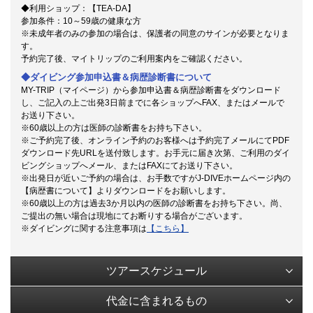
◆利用ショップ：【TEA-DA】
参加条件：10～59歳の健康な方
※未成年者のみの参加の場合は、保護者の同意のサインが必要となりま
す。
予約完了後、マイトリップのご利用案内をご確認ください。
◆ダイビング参加申込書＆病歴診断書について
MY-TRIP（マイページ）から参加申込書＆病歴診断書をダウンロード
し、ご記入の上ご出発3日前までに各ショップへFAX、またはメールで
お送り下さい。
※60歳以上の方は医師の診断書をお持ち下さい。
※ご予約完了後、オンライン予約のお客様へは予約完了メールにてPDF
ダウンロード先URLを送付致します。お手元に届き次第、ご利用のダイ
ビングショップへメール、またはFAXにてお送り下さい。
※出発日が近いご予約の場合は、お手数ですがJ-DIVEホームページ内の
【病歴書について】よりダウンロードをお願いします。
※60歳以上の方は過去3か月以内の医師の診断書をお持ち下さい。尚、
ご提出の無い場合は現地にてお断りする場合がございます。
※ダイビングに関する注意事項は
【こちら】
ツアースケジュール
代金に含まれるもの