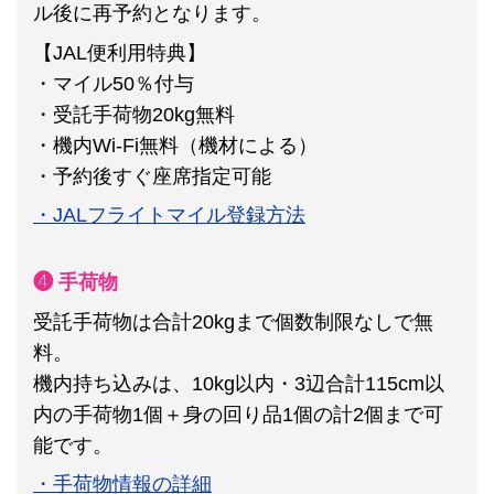
ル後に再予約となります。
【JAL便利用特典】
・マイル50％付与
・受託手荷物20kg無料
・機内Wi-Fi無料（機材による）
・予約後すぐ座席指定可能
・JALフライトマイル登録方法
❹ 手荷物
受託手荷物は合計20kgまで個数制限なしで無
料。
機内持ち込みは、10kg以内・3辺合計115cm以
内の手荷物1個＋身の回り品1個の計2個まで可
能です。
・手荷物情報の詳細