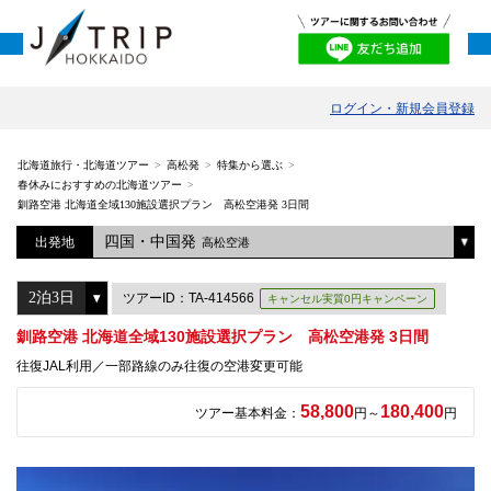
ログイン・新規会員登録
北海道旅行・北海道ツアー
高松発
特集から選ぶ
春休みにおすすめの北海道ツアー
釧路空港 北海道全域130施設選択プラン 高松空港発 3日間
四国・中国発
出発地
高松空港
ツアーID：TA-414566
キャンセル実質0円キャンペーン
釧路空港 北海道全域130施設選択プラン 高松空港発 3日間
往復JAL利用／一部路線のみ往復の空港変更可能
58,800
180,400
ツアー基本料金：
円～
円