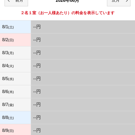
2026年08月
２名１室
（お一人様あたり）の料金を表示しています
8/1
--円
(土)
8/2
--円
(日)
8/3
--円
(月)
8/4
--円
(火)
8/5
--円
(水)
8/6
--円
(木)
8/7
--円
(金)
8/8
--円
(土)
8/9
--円
(日)