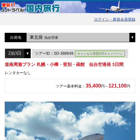
ログイン・新規会員登録
東北発
出発地
仙台空港
ツアーID：SD-388649
キャンセル実質0円キャンペーン
道南周遊プラン 札幌・小樽・登別・函館 仙台空港発 3日間
レンタカーなし
35,400
121,100
ツアー基本料金：
円～
円