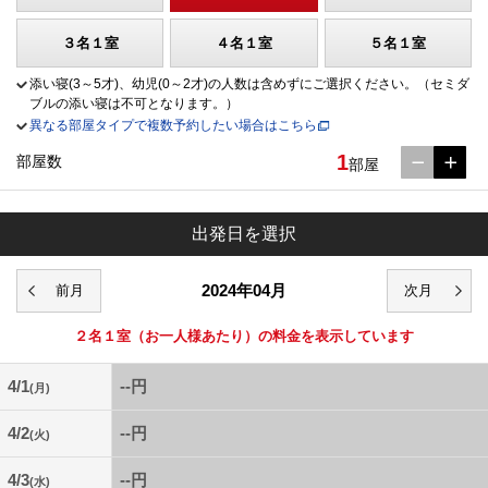
３名１室
４名１室
５名１室
添い寝(3～5才)、幼児(0～2才)の人数は含めずにご選択ください。（セミダ
ブルの添い寝は不可となります。）
異なる部屋タイプで複数予約したい場合はこちら
1
部屋数
部屋
出発日を選択
2024年04月
２名１室
（お一人様あたり）の料金を表示しています
4/1
--円
(月)
4/2
--円
(火)
4/3
--円
(水)