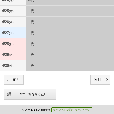
(水)
4/25
--円
(木)
4/26
--円
(金)
4/27
--円
(土)
4/28
--円
(日)
4/29
--円
(月)
4/30
--円
(火)
空室一覧を見る
ツアーID：SD-388649
キャンセル実質0円キャンペーン