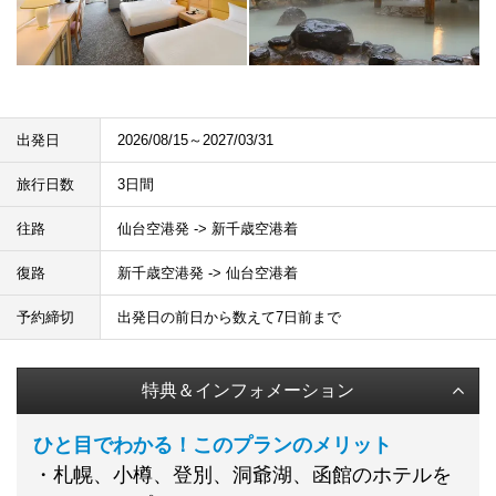
出発日
2026/08/15～2027/03/31
旅行日数
3日間
往路
仙台空港発 -> 新千歳空港着
復路
新千歳空港発 -> 仙台空港着
予約締切
出発日の前日から数えて7日前まで
特典＆インフォメーション
ひと目でわかる！このプランのメリット
・札幌、小樽、登別、洞爺湖、函館のホテルを