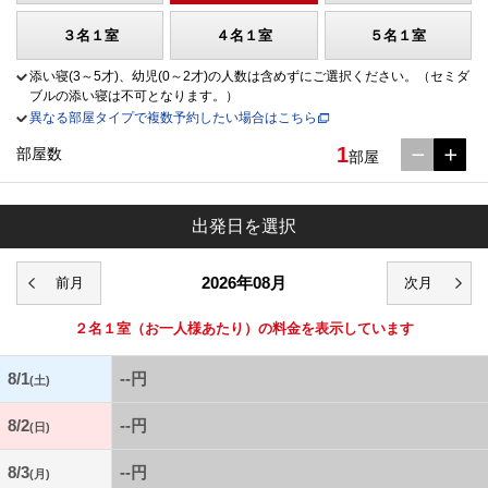
３名１室
４名１室
５名１室
添い寝(3～5才)、幼児(0～2才)の人数は含めずにご選択ください。（セミダ
ブルの添い寝は不可となります。）
異なる部屋タイプで複数予約したい場合はこちら
1
部屋数
部屋
出発日を選択
2026年08月
２名１室
（お一人様あたり）の料金を表示しています
8/1
--円
(土)
8/2
--円
(日)
8/3
--円
(月)