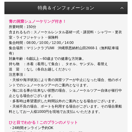
特典＆インフォメーション
青の洞窟シュノーケリング付き！
所要時間：150分
含まれるもの：スノーケルレンタル器材一式・講習料・シャワー・更衣
室・ライフジャケット・保険料
集合時間：08:00／10:00／12:00／14:00
集合場所：マリンクラブUMI 沖縄県恩納村山田2668-1（無料駐車場
有）
対象年齢：6歳以上～60歳までの健康な方対象。
持ち物 ：水着（着用して集合）、タオル、サンダル、着替え
送 迎 ：なし（各自お越しください）
注意事項：
・天候や海洋状況により青の洞窟ツアーが中止になった場合、他のポイ
ントでのシュノーケルツアーのご案内となります。
・海に出る事が出来ない状態の場合、シュノーケルツアー自体が催行中
止となる場合がございます。
・多客時は希望選択した時間以外のご案内となる場合がございます。
・天候不良の場合、ボートを利用する場合がございます。その場合乗船
料としてお一人様1000円を現地でお支払いいただきます。
ひと目でわかる！このプランのメリット
・24時間オンライン予約OK