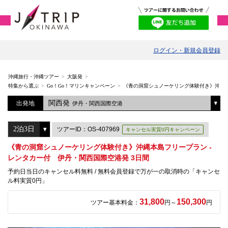
ログイン・新規会員登録
沖縄旅行・沖縄ツアー
大阪発
特集から選ぶ
Go！Go！マリンキャンペーン
《青の洞窟シュノーケリング体験付き》沖縄本
関西発
出発地
伊丹・関西国際空港
ツアーID：OS-407969
キャンセル実質0円キャンペーン
《青の洞窟シュノーケリング体験付き》沖縄本島フリープラン -
レンタカー付 伊丹・関西国際空港発 3日間
予約日当日のキャンセル料無料 / 無料会員登録で万が一の取消時の「キャンセ
ル料実質0円」
31,800
150,300
ツアー基本料金：
円～
円