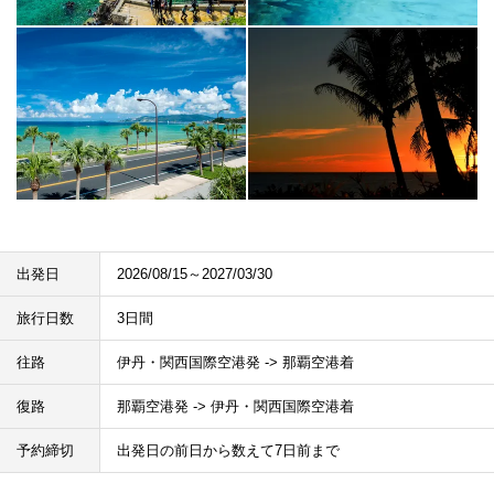
出発日
2026/08/15～2027/03/30
旅行日数
3日間
往路
伊丹・関西国際空港発 -> 那覇空港着
復路
那覇空港発 -> 伊丹・関西国際空港着
予約締切
出発日の前日から数えて7日前まで