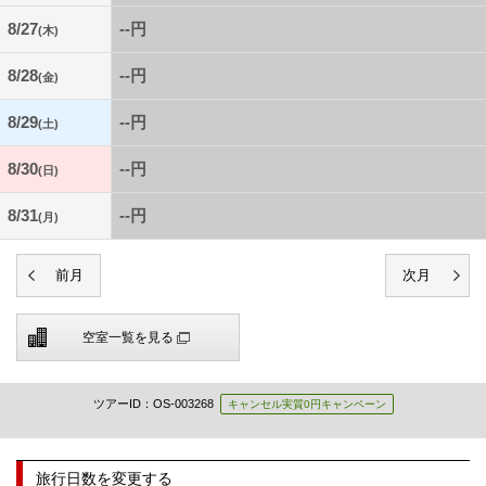
8/27
--円
(木)
8/28
--円
(金)
8/29
--円
(土)
8/30
--円
(日)
8/31
--円
(月)
空室一覧を見る
ツアーID：OS-003268
キャンセル実質0円キャンペーン
旅行日数を変更する