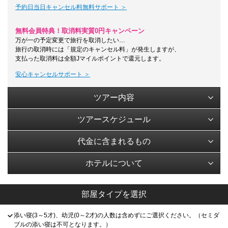
予約日当日キャンセル料無料サポート ＞
無料会員特典！取消料実質0円キャンペーン
万が一の予定変更で旅行を取消したい…
旅行の取消時には「規定のキャンセル料」が発生しますが、
支払った取消料は全額Jマイルポイントで還元します。
安心キャンセルサポート ＞
ツアー内容
ツアースケジュール
代金に含まれるもの
ホテルについて
部屋タイプを選択
添い寝(3～5才)、幼児(0～2才)の人数は含めずにご選択ください。（セミダ
ブルの添い寝は不可となります。）