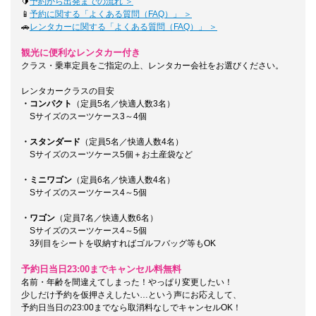
🔰
予約から出発までの流れ ＞
📱
予約に関する「よくある質問（FAQ）」 ＞
🚗
レンタカーに関する「よくある質問（FAQ）」 ＞
観光に便利なレンタカー付き
クラス・乗車定員をご指定の上、レンタカー会社をお選びください。
レンタカークラスの目安
・コンパクト
（定員5名／快適人数3名）
Sサイズのスーツケース3～4個
・スタンダード
（定員5名／快適人数4名）
Sサイズのスーツケース5個＋お土産袋など
・ミニワゴン
（定員6名／快適人数4名）
Sサイズのスーツケース4～5個
・ワゴン
（定員7名／快適人数6名）
Sサイズのスーツケース4～5個
3列目をシートを収納すればゴルフバッグ等もOK
予約日当日23:00までキャンセル料無料
名前・年齢を間違えてしまった！やっぱり変更したい！
少しだけ予約を仮押さえしたい…という声にお応えして、
予約日当日の23:00までなら取消料なしでキャンセルOK！