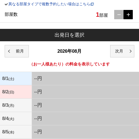
異なる部屋タイプで複数予約したい場合はこちら
1
部屋数
部屋
出発日を選択
2026年08月
（お一人様あたり）の料金を表示しています
8/1
--円
(土)
8/2
--円
(日)
8/3
--円
(月)
8/4
--円
(火)
8/5
--円
(水)