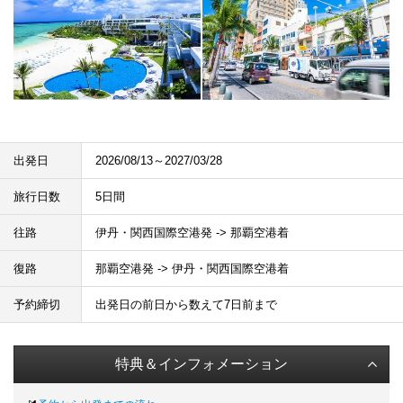
出発日
2026/08/13～2027/03/28
旅行日数
5日間
往路
伊丹・関西国際空港発 -> 那覇空港着
復路
那覇空港発 -> 伊丹・関西国際空港着
予約締切
出発日の前日から数えて7日前まで
特典＆インフォメーション