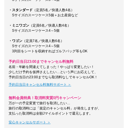
・スタンダード
（定員5名／快適人数4名）
Sサイズのスーツケース5個＋お土産袋など
・ミニワゴン
（定員6名／快適人数4名）
Sサイズのスーツケース4～5個
・ワゴン
（定員7名／快適人数6名）
Sサイズのスーツケース4～5個
3列目をシートを収納すればゴルフバッグ等もOK
予約日当日23:00までキャンセル料無料
名前・年齢を間違えてしまった！やっぱり変更したい！
少しだけ予約を仮押さえしたい…という声にお応えして、
予約日当日の23:00までなら取消料なしでキャンセルOK！
予約日当日キャンセル料無料サポート ＞
無料会員特典！取消料実質0円キャンペーン
万が一の予定変更で旅行を取消したい…
旅行の取消時には「規定のキャンセル料」が発生しますが、
支払った取消料は全額Jマイルポイントで還元します。
安心キャンセルサポート ＞