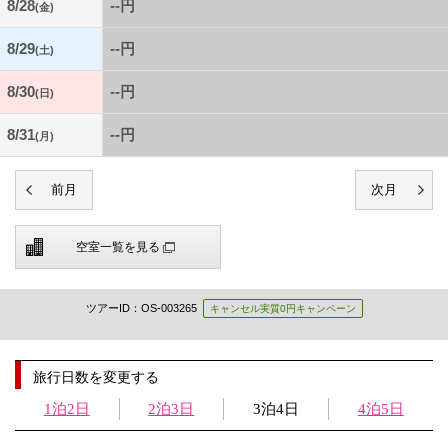
8/28
--円
(金)
8/29
--円
(土)
8/30
--円
(日)
8/31
--円
(月)
空室一覧を見る
ツアーID：OS-003265
キャンセル実質0円キャンペーン
旅行日数を変更する
1泊2日
2泊3日
3泊4日
4泊5日