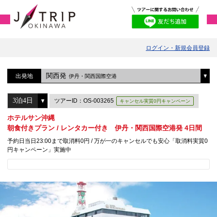
ログイン・新規会員登録
関西発
出発地
伊丹・関西国際空港
ツアーID：OS-003265
キャンセル実質0円キャンペーン
ホテルサン沖縄
朝食付きプラン / レンタカー付き 伊丹・関西国際空港発 4日間
予約日当日23:00まで取消料0円 / 万が一のキャンセルでも安心「取消料実質0
円キャンペーン」実施中