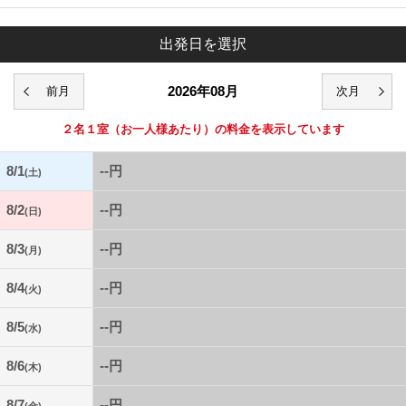
出発日を選択
2026年08月
２名１室
（お一人様あたり）の料金を表示しています
8/1
--円
(土)
8/2
--円
(日)
8/3
--円
(月)
8/4
--円
(火)
8/5
--円
(水)
8/6
--円
(木)
8/7
--円