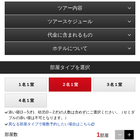
ツアー内容
ツアースケジュール
代金に含まれるもの
ホテルについて
部屋タイプを選択
１名１室
２名１室
３名１室
４名１室
添い寝(3～5才)、幼児(0～2才)の人数は含めずにご選択ください。（セミダ
ブルの添い寝は不可となります。）
異なる部屋タイプで複数予約したい場合はこちら
1
部屋数
部屋