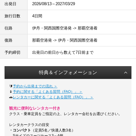
出発日
2026/08/13～2027/03/29
旅行日数
4日間
往路
伊丹・関西国際空港発 -> 那覇空港着
復路
那覇空港発 -> 伊丹・関西国際空港着
予約締切
出発日の前日から数えて7日前まで
特典＆インフォメーション
🔰
予約から出発までの流れ ＞
📱
予約に関する「よくある質問（FAQ）」 ＞
🚗
レンタカーに関する「よくある質問（FAQ）」 ＞
観光に便利なレンタカー付き
クラス・乗車定員をご指定の上、レンタカー会社をお選びください。
レンタカークラスの目安
・コンパクト
（定員5名／快適人数3名）
Sサイズのスーツケース3～4個