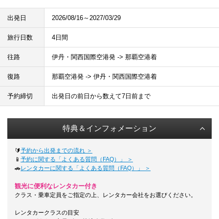
出発日
2026/08/16～2027/03/29
旅行日数
4日間
往路
伊丹・関西国際空港発 -> 那覇空港着
復路
那覇空港発 -> 伊丹・関西国際空港着
予約締切
出発日の前日から数えて7日前まで
特典＆インフォメーション
🔰
予約から出発までの流れ ＞
📱
予約に関する「よくある質問（FAQ）」 ＞
🚗
レンタカーに関する「よくある質問（FAQ）」 ＞
観光に便利なレンタカー付き
クラス・乗車定員をご指定の上、レンタカー会社をお選びください。
レンタカークラスの目安