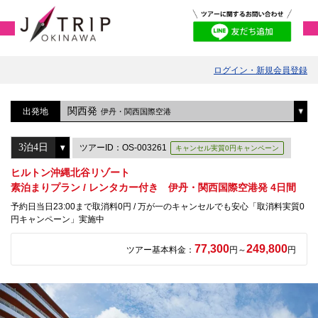
ログイン・新規会員登録
関西発
出発地
伊丹・関西国際空港
ツアーID：OS-003261
キャンセル実質0円キャンペーン
ヒルトン沖縄北谷リゾート
素泊まりプラン / レンタカー付き 伊丹・関西国際空港発 4日間
予約日当日23:00まで取消料0円 / 万が一のキャンセルでも安心「取消料実質0
円キャンペーン」実施中
77,300
249,800
ツアー基本料金：
円～
円