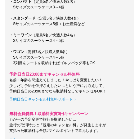
・コンパクト
（定員5名／快適人数3名）
Sサイズのスーツケース3～4個
・スタンダード
（定員5名／快適人数4名）
Sサイズのスーツケース5個＋お土産袋など
・ミニワゴン
（定員6名／快適人数4名）
Sサイズのスーツケース4～5個
・ワゴン
（定員7名／快適人数6名）
Sサイズのスーツケース4～5個
3列目をシートを収納すればゴルフバッグ等もOK
予約日当日23:00までキャンセル料無料
名前・年齢を間違えてしまった！やっぱり変更したい！
少しだけ予約を仮押さえしたい…という声にお応えして、
予約日当日の23:00までなら取消料なしでキャンセルOK！
予約日当日キャンセル料無料サポート ＞
無料会員特典！取消料実質0円キャンペーン
万が一の予定変更で旅行を取消したい…
旅行の取消時には「規定のキャンセル料」が発生しますが、
支払った取消料は全額Jマイルポイントで還元します。