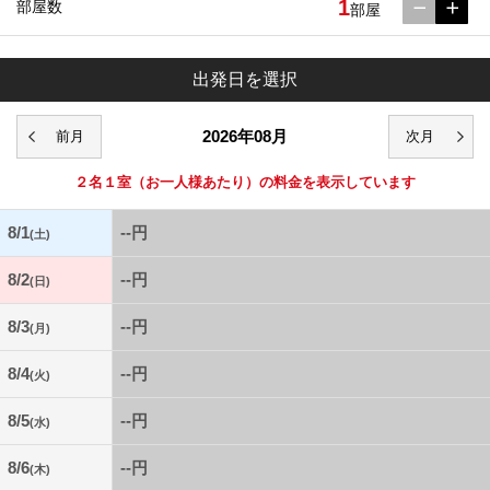
1
部屋数
部屋
出発日を選択
2026年08月
２名１室
（お一人様あたり）の料金を表示しています
8/1
--円
(土)
8/2
--円
(日)
8/3
--円
(月)
8/4
--円
(火)
8/5
--円
(水)
8/6
--円
(木)