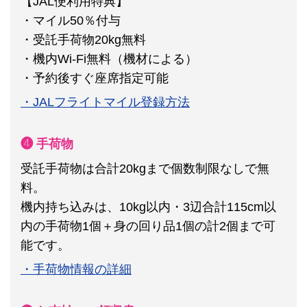
【JAL便利用特典】
・マイル50％付与
・受託手荷物20kg無料
・機内Wi-Fi無料（機材による）
・予約後すぐ座席指定可能
・JALフライトマイル登録方法
❹ 手荷物
受託手荷物は合計20kgまで個数制限なしで無
料。
機内持ち込みは、10kg以内・3辺合計115cm以
内の手荷物1個＋身の回り品1個の計2個まで可
能です。
・手荷物情報の詳細