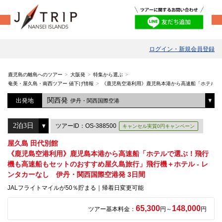
ログイン・新規会員登録
鹿児島の離島へのツアー
大阪発
特集から選ぶ
奄美・屋久島・南西ツアー 値下げ情報
《鹿児島空港利用》鹿児島本港から高速船「ホテルで選
関西発
出発地
伊丹・関西国際空港
ツアーID：OS-388500
キャンセル実質0円キャンペーン
屋久島 田代別館
《鹿児島空港利用》鹿児島本港から高速船「ホテルで選ぶ！飛行
機も高速船もセットのおすすめ屋久島旅行」飛行機＋ホテル - レ
ンタカーなし 伊丹・関西国際空港発 3日間
JALフライトマイルが50％貯まる｜帰着日変更可能
65,300
148,000
ツアー基本料金：
円～
円