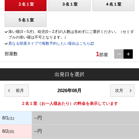
２名１室
３名１室
４名１室
５名１室
添い寝(3～5才)、幼児(0～2才)の人数は含めずにご選択ください。（セミダ
ブルの添い寝は不可となります。）
異なる部屋タイプで複数予約したい場合はこちら
1
部屋数
部屋
出発日を選択
2026年08月
２名１室
（お一人様あたり）の料金を表示しています
8/1
--円
(土)
8/2
--円
(日)