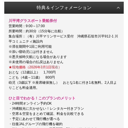
特典＆インフォメーション
川平湾グラスボート乗船券付
営業時間：9:00～17:00
所要時間：約30分（15分毎に出航）
集合場所：（有）川平マリンサービス受付 沖縄県石垣市川平912-1 川
平コミュニティ施設内
※滞在期間中1回ご利用可能
※添い寝幼児には付きません
※悪天候時欠航になる場合があります
※未使用の場合の払戻はありません
★現地価格（2026年3月1日現在）
おとな（12歳以上） 1,700円
こども（4歳～11歳） 800円
幼児（3歳以下 ※座席確保無し） おとな1名に付き1名無料。2人目よ
りこども料金適用。
ひと目でわかる！このプランのメリット
・24時間オンライン予約OK
・沖縄観光に欠かせない！レンタカー付きプラン
・空席＆空室をまとめて確認、料金を比較できる
・予定にあわせて飛行機が選べる
・往復JALグループの飛行機を確約