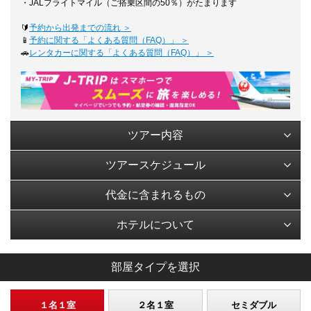
・JALフライトマイル（ご搭乗区間の50％）がたまります
🔰
予約から出発までの流れ ＞
📱
予約に関する「よくある質問（FAQ）」 ＞
🚗
レンタカーに関する「よくある質問（FAQ）」 ＞
ツアー内容
ツアースケジュール
代金に含まれるもの
ホテルについて
部屋タイプを選択
１名１室
２名１室
セミダブル