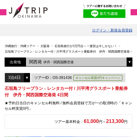
ログイン・新規会員登録
沖縄旅行・沖縄ツアー
大阪発
石垣島旅行が3万円台～！激安は今しかない！
石垣島フリープラン - レンタカー付 / 川平湾グラスボート乗船券付 伊丹・関西国際空港発 4日
関西発
出発地
伊丹・関西国際空港
ツアーID：OS-391436
キャンセル実質0円キャンペーン
石垣島フリープラン - レンタカー付 / 川平湾グラスボート乗船券
付 伊丹・関西国際空港発 4日間
★予約日当日のキャンセル料無料 / 無料会員登録で万が一の取消時の「キャン
セル料実質0円」
61,000
213,300
ツアー基本料金：
円～
円