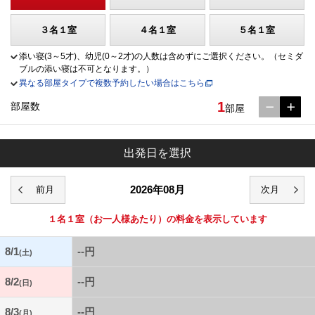
３名１室
４名１室
５名１室
添い寝(3～5才)、幼児(0～2才)の人数は含めずにご選択ください。（セミダ
ブルの添い寝は不可となります。）
異なる部屋タイプで複数予約したい場合はこちら
1
部屋数
部屋
出発日を選択
2026年08月
１名１室
（お一人様あたり）の料金を表示しています
8/1
--円
(土)
8/2
--円
(日)
8/3
--円
(月)