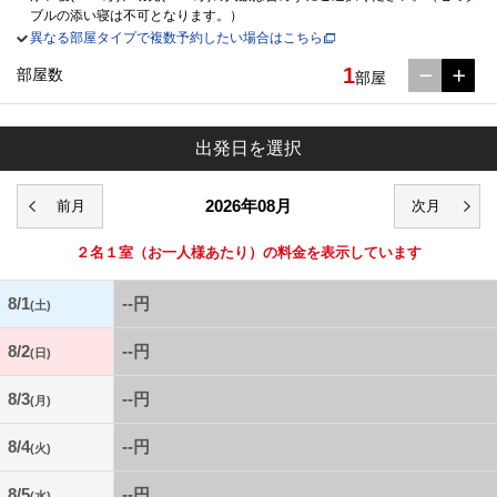
ブルの添い寝は不可となります。）
異なる部屋タイプで複数予約したい場合はこちら
1
部屋数
部屋
出発日を選択
2026年08月
２名１室
（お一人様あたり）の料金を表示しています
8/1
--円
(土)
8/2
--円
(日)
8/3
--円
(月)
8/4
--円
(火)
8/5
--円
(水)