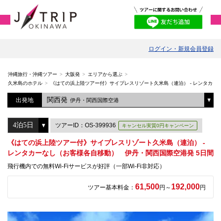
ログイン・新規会員登録
沖縄旅行・沖縄ツアー
大阪発
エリアから選ぶ
久米島のホテル
《はての浜上陸ツアー付》サイプレスリゾート久米島（連泊） - レンタカー
関西発
出発地
伊丹・関西国際空港
ツアーID：OS-399936
キャンセル実質0円キャンペーン
《はての浜上陸ツアー付》サイプレスリゾート久米島（連泊） -
レンタカーなし（お客様各自移動） 伊丹・関西国際空港発 5日間
飛行機内での無料Wi-Fiサービスが好評（一部Wi-Fi非対応）
61,500
192,000
ツアー基本料金：
円～
円