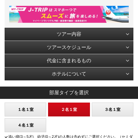
ツアー内容
ツアースケジュール
代金に含まれるもの
ホテルについて
部屋タイプを選択
１名１室
２名１室
３名１室
４名１室
添い寝(3～5才)、幼児(0～2才)の人数は含めずにご選択ください。（セミダ