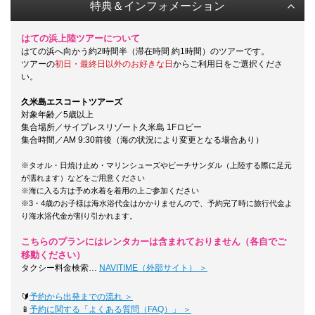
特典＆インフォメーション
はての浜上陸ツアーについて
はての浜へ向かう約2時間半（滞在時間 約1時間）のツアーです。
ツアーの
初日・最終日以外のお好きな日
からご利用日をご選択くださ
い。
久米島エスコートツアーズ
対象年齢／5歳以上
集合場所／サイプレスリゾート久米島 1Fロビー
集合時間／AM 9:30前後（海の状況により変更となる場合あり）
※タオル・日焼け止め・マリンシューズやビーチサンダル（上陸する際に足元
が濡れます）などをご用意ください
※海に入る方は予め水着を着用の上ご参加ください
※3・4歳のお子様は海水浴代金はかかりませんので、予約完了時に旅行代金よ
り海水浴代金が割り引かれます。
こちらのプランにはレンタカーは含まれておりません（各自でご
移動ください）
タクシー料金検索…
NAVITIME（外部サイト） ＞
🔰
予約から出発までの流れ ＞
📱
予約に関する「よくある質問（FAQ）」 ＞