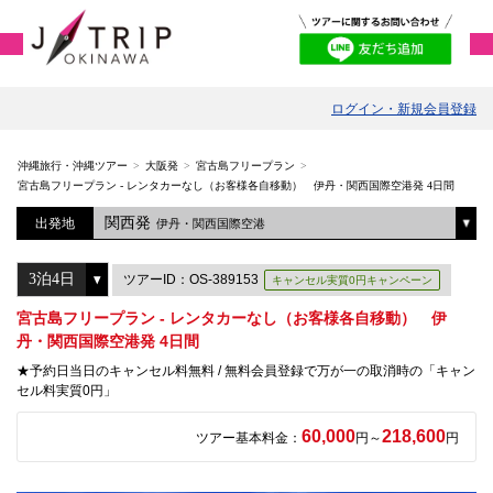
ログイン・新規会員登録
沖縄旅行・沖縄ツアー
大阪発
宮古島フリープラン
宮古島フリープラン - レンタカーなし（お客様各自移動） 伊丹・関西国際空港発 4日間
関西発
出発地
伊丹・関西国際空港
ツアーID：OS-389153
キャンセル実質0円キャンペーン
宮古島フリープラン - レンタカーなし（お客様各自移動） 伊
丹・関西国際空港発 4日間
★予約日当日のキャンセル料無料 / 無料会員登録で万が一の取消時の「キャン
セル料実質0円」
60,000
218,600
ツアー基本料金：
円～
円