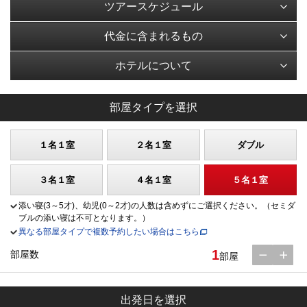
ツアースケジュール
代金に含まれるもの
ホテルについて
部屋タイプを選択
１名１室
２名１室
ダブル
３名１室
４名１室
５名１室
添い寝(3～5才)、幼児(0～2才)の人数は含めずにご選択ください。（セミダ
ブルの添い寝は不可となります。）
異なる部屋タイプで複数予約したい場合はこちら
1
部屋数
部屋
出発日を選択