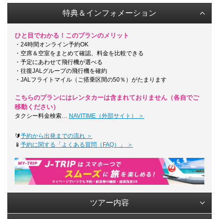
特典＆インフォメーション
ひと目でわかる！このプランのメリット
・24時間オンライン予約OK
・空席＆空室をまとめて確認、料金を比較できる
・予定にあわせて飛行機が選べる
・往復JALグループの飛行機を確約
・JALフライトマイル（ご搭乗区間の50％）がたまります
こちらのプランにはレンタカーは含まれておりません（各自でご
移動ください）
タクシー料金検索…
NAVITIME（外部サイト） ＞
🔰
予約から出発までの流れ ＞
📱
予約に関する「よくある質問（FAQ）」 ＞
ツアー内容