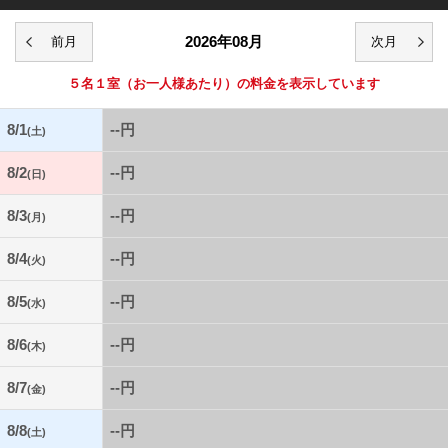
2026年08月
５名１室
（お一人様あたり）の料金を表示しています
8/1
--円
(土)
8/2
--円
(日)
8/3
--円
(月)
8/4
--円
(火)
8/5
--円
(水)
8/6
--円
(木)
8/7
--円
(金)
8/8
--円
(土)