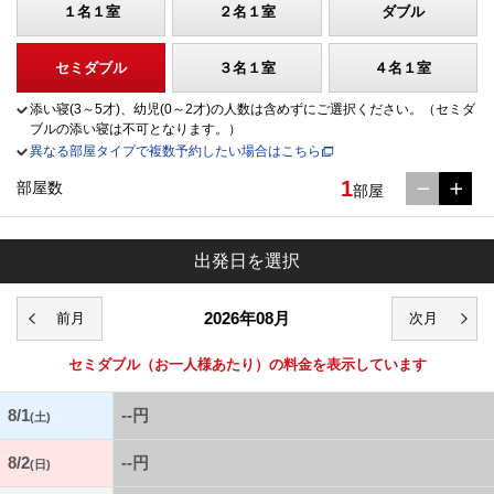
１名１室
２名１室
ダブル
セミダブル
３名１室
４名１室
添い寝(3～5才)、幼児(0～2才)の人数は含めずにご選択ください。（セミダ
ブルの添い寝は不可となります。）
異なる部屋タイプで複数予約したい場合はこちら
1
部屋数
部屋
出発日を選択
2026年08月
セミダブル
（お一人様あたり）の料金を表示しています
8/1
--円
(土)
8/2
--円
(日)