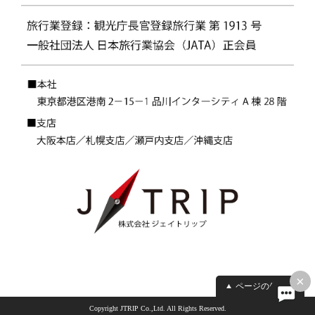
×
ページの先頭へ
Copyright JTRIP Co.,Ltd. All Rights Reserved.