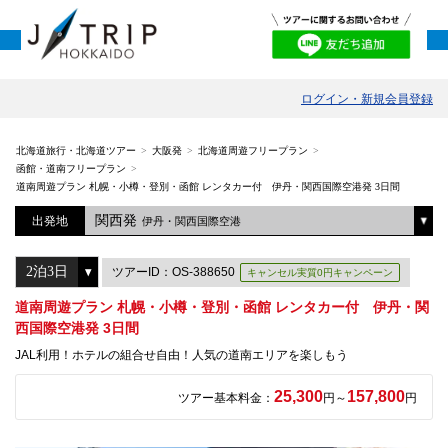
ログイン・新規会員登録
北海道旅行・北海道ツアー
大阪発
北海道周遊フリープラン
函館・道南フリープラン
道南周遊プラン 札幌・小樽・登別・函館 レンタカー付 伊丹・関西国際空港発 3日間
関西発
出発地
伊丹・関西国際空港
ツアーID：OS-388650
キャンセル実質0円キャンペーン
道南周遊プラン 札幌・小樽・登別・函館 レンタカー付 伊丹・関
西国際空港発 3日間
JAL利用！ホテルの組合せ自由！人気の道南エリアを楽しもう
25,300
157,800
ツアー基本料金：
円～
円