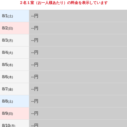
２名１室
（お一人様あたり）の料金を表示しています
8/1
--円
(土)
8/2
--円
(日)
8/3
--円
(月)
8/4
--円
(火)
8/5
--円
(水)
8/6
--円
(木)
8/7
--円
(金)
8/8
--円
(土)
8/9
--円
(日)
8/10
--円
(月)