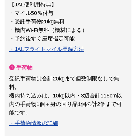
【JAL便利用特典】
・マイル50％付与
・受託手荷物20kg無料
・機内Wi-Fi無料（機材による）
・予約後すぐ座席指定可能
・JALフライトマイル登録方法
❹ 手荷物
受託手荷物は合計20kgまで個数制限なしで無
料。
機内持ち込みは、10kg以内・3辺合計115cm以
内の手荷物1個＋身の回り品1個の計2個まで可
能です。
・手荷物情報の詳細