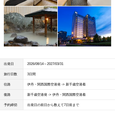
出発日
2026/08/14～2027/03/31
旅行日数
3日間
往路
伊丹・関西国際空港発 -> 新千歳空港着
復路
新千歳空港発 -> 伊丹・関西国際空港着
予約締切
出発日の前日から数えて7日前まで