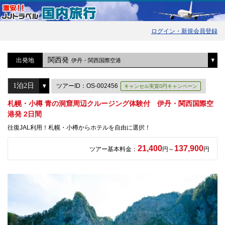
ログイン・新規会員登録
関西発
出発地
伊丹・関西国際空港
ツアーID：OS-002456
キャンセル実質0円キャンペーン
札幌・小樽 青の洞窟周辺クルージング体験付 伊丹・関西国際空
港発 2日間
往復JAL利用！札幌・小樽からホテルを自由に選択！
21,400
137,900
ツアー基本料金：
円～
円