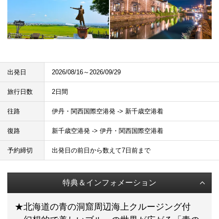
出発日
2026/08/16～2026/09/29
旅行日数
2日間
往路
伊丹・関西国際空港発 -> 新千歳空港着
復路
新千歳空港発 -> 伊丹・関西国際空港着
予約締切
出発日の前日から数えて7日前まで
特典＆インフォメーション
★北海道の青の洞窟周辺海上クルージング付