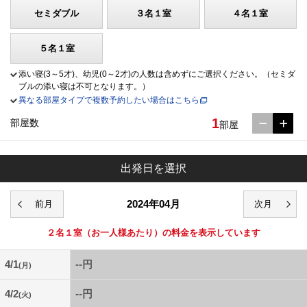
セミダブル
３名１室
４名１室
５名１室
添い寝(3～5才)、幼児(0～2才)の人数は含めずにご選択ください。（セミダ
ブルの添い寝は不可となります。）
異なる部屋タイプで複数予約したい場合はこちら
1
部屋数
部屋
出発日を選択
2024年04月
２名１室
（お一人様あたり）の料金を表示しています
4/1
--円
(月)
4/2
--円
(火)