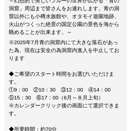
～幻想的で美しいブルーの世界が広がる「青の
洞窟」周辺まで皆さんをお連れします。青の洞
窟以外にも小樽水族館や、オタモイ遊園地跡、
火山がつくった絶景の国定公園の景色を海から
眺めることが出来ます。～
※2025年7月青の洞窟内にて大きな落石があっ
た為、現在は安全の為洞窟内進入を中止してお
ります
◆ご希望のスタート時間をお選びいただけま
す。
①9：00 ②10：30 ③12：00 ④14：00
⑤15：30 ⑥17：00（6月～８月上旬）
※カレンダークリック後の画面にて選択できま
す。
◆所要時間：約70分