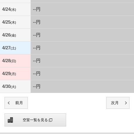
4/24
--円
(水)
4/25
--円
(木)
4/26
--円
(金)
4/27
--円
(土)
4/28
--円
(日)
4/29
--円
(月)
4/30
--円
(火)
空室一覧を見る