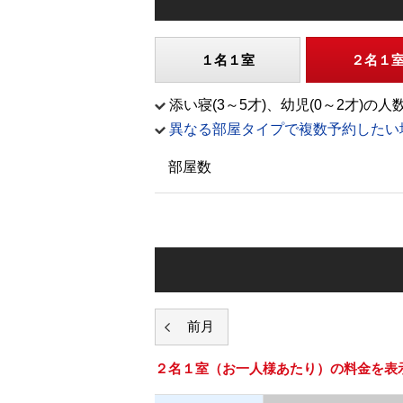
１名１室
２名１
添い寝(3～5才)、幼児(0～2才
異なる部屋タイプで複数予約したい
部屋数
２名１室
（お一人様あたり）の料金を表