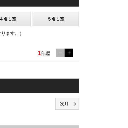
４名１室
５名１室
なります。）
1
部屋