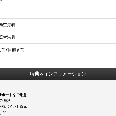
那覇空港着
国際空港着
えて7日前まで
特典＆インフォメーション
サポートをご用意
消料無料
全額ポイント還元
など