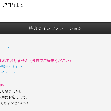
えて7日前まで
特典＆インフォメーション
）」 ＞
まれておりません（各自でご移動ください）
外部サイト） ＞
部サイト） ＞
無料
ぱり変更したい！
う声にお応えして、
しでキャンセルOK！