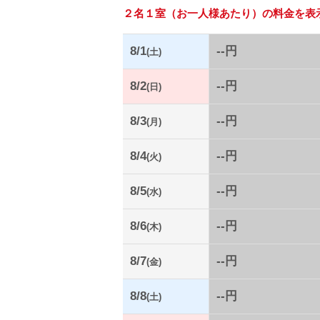
２名１室
（お一人様あたり）の料金を表
8/1
--円
(土)
8/2
--円
(日)
8/3
--円
(月)
8/4
--円
(火)
8/5
--円
(水)
8/6
--円
(木)
8/7
--円
(金)
8/8
--円
(土)