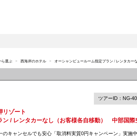
から選ぶ
西海岸のホテル
オーシャンビュールーム指定プラン / レンタカー
ツアーID：NG-40
岬リゾート
ン / レンタカーなし（お客様各自移動） 中部国際空
 万が一のキャンセルでも安心「取消料実質0円キャンペーン」実施