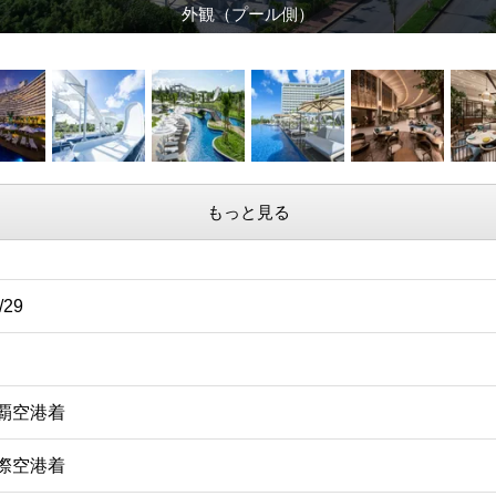
外観（プール側）
もっと見る
/29
那覇空港着
国際空港着