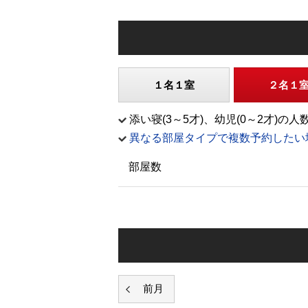
１名１室
２名１
添い寝(3～5才)、幼児(0～2才
異なる部屋タイプで複数予約したい
部屋数