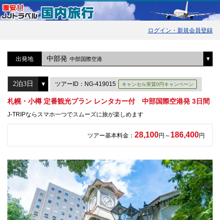
ログイン・新規会員登録
中部発
出発地
中部国際空港
ツアーID：NG-419015
キャンセル実質0円キャンペーン
札幌・小樽 定番観光プラン レンタカー付 中部国際空港発 3日間
J-TRIPならスマホ一つでスムーズに旅が楽しめます
28,100
186,400
ツアー基本料金：
円～
円