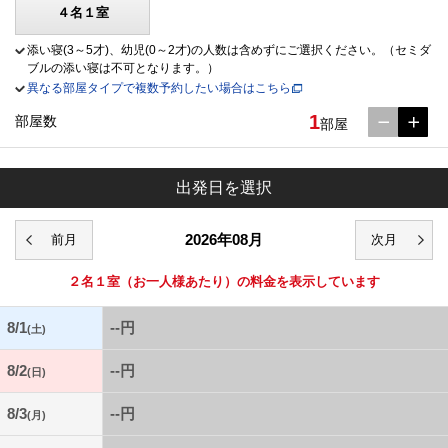
４名１室
添い寝(3～5才)、幼児(0～2才)の人数は含めずにご選択ください。（セミダ
ブルの添い寝は不可となります。）
異なる部屋タイプで複数予約したい場合はこちら
1
部屋数
部屋
出発日を選択
2026年08月
２名１室
（お一人様あたり）の料金を表示しています
8/1
--円
(土)
8/2
--円
(日)
8/3
--円
(月)