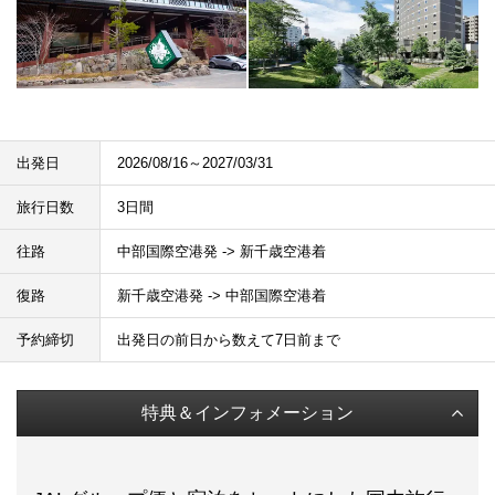
出発日
2026/08/16～2027/03/31
旅行日数
3日間
往路
中部国際空港発 -> 新千歳空港着
復路
新千歳空港発 -> 中部国際空港着
予約締切
出発日の前日から数えて7日前まで
特典＆インフォメーション