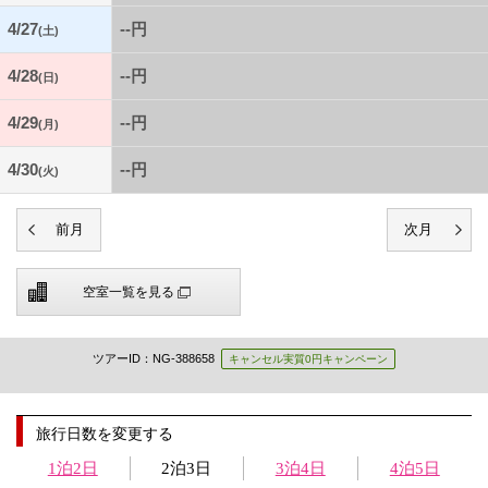
4/27
--円
(土)
4/28
--円
(日)
4/29
--円
(月)
4/30
--円
(火)
空室一覧を見る
ツアーID：NG-388658
キャンセル実質0円キャンペーン
旅行日数を変更する
1泊2日
2泊3日
3泊4日
4泊5日