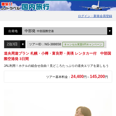
ログイン・新規会員登録
中部発
出発地
中部国際空港
ツアーID：NG-388658
キャンセル実質0円キャンペーン
道央周遊プラン 札幌・小樽・富良野・美瑛 レンタカー付 中部国
際空港発 3日間
JAL利用！ホテルの組合せ自由！見どころたっぷりの道央エリアを楽しもう
24,400
145,200
ツアー基本料金：
円～
円