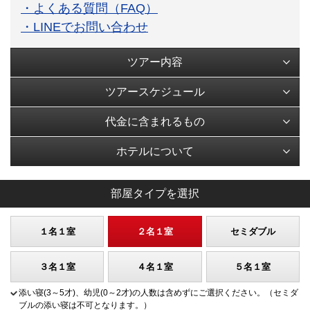
・よくある質問（FAQ）
・LINEでお問い合わせ
ツアー内容
ツアースケジュール
代金に含まれるもの
ホテルについて
部屋タイプを選択
１名１室
２名１室
セミダブル
３名１室
４名１室
５名１室
添い寝(3～5才)、幼児(0～2才)の人数は含めずにご選択ください。（セミダ
ブルの添い寝は不可となります。）