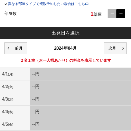
異なる部屋タイプで複数予約したい場合はこちら
1
部屋数
部屋
出発日を選択
2024年04月
２名１室
（お一人様あたり）の料金を表示しています
4/1
--円
(月)
4/2
--円
(火)
4/3
--円
(水)
4/4
--円
(木)
4/5
--円
(金)