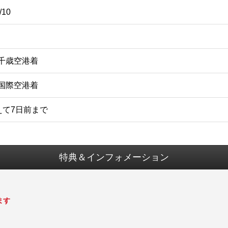
/10
新千歳空港着
部国際空港着
えて7日前まで
特典＆インフォメーション
ます