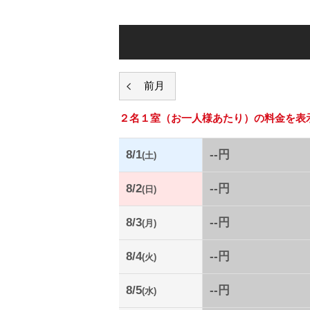
２名１室
（お一人様あたり）の料金を表
8/1
--円
(土)
8/2
--円
(日)
8/3
--円
(月)
8/4
--円
(火)
8/5
--円
(水)