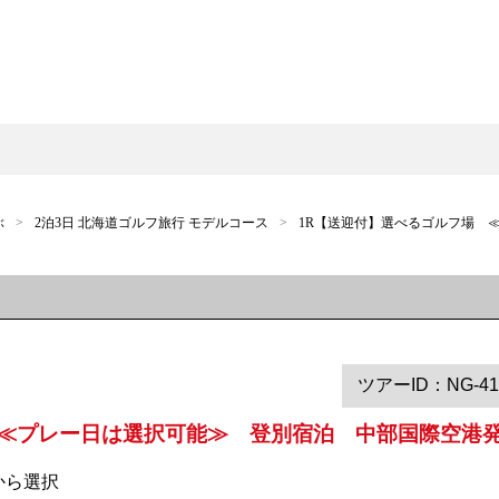
ぶ
2泊3日 北海道ゴルフ旅行 モデルコース
1R【送迎付】選べるゴルフ場　
ツアーID：NG-41
≪プレー日は選択可能≫ 登別宿泊 中部国際空港発
から選択