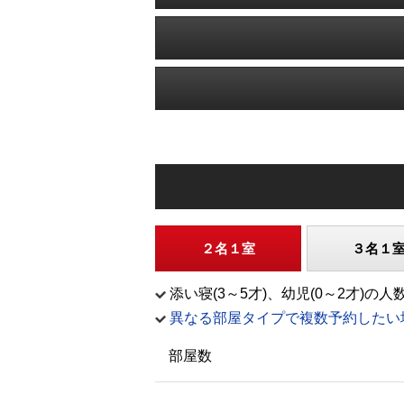
２名１室
３名１
添い寝(3～5才)、幼児(0～2才
異なる部屋タイプで複数予約したい
部屋数