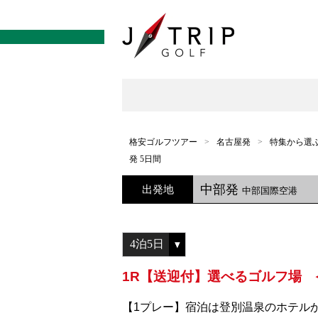
格安ゴルフツアー
名古屋発
特集から選
発 5日間
中部発
出発地
中部国際空港
1R【送迎付】選べるゴルフ場 
【1プレー】宿泊は登別温泉のホテル