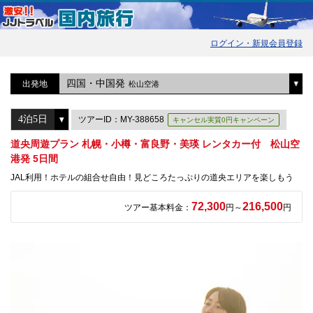
ログイン・新規会員登録
四国・中国発
出発地
松山空港
ツアーID：MY-388658
キャンセル実質0円キャンペーン
道央周遊プラン 札幌・小樽・富良野・美瑛 レンタカー付 松山空
港発 5日間
JAL利用！ホテルの組合せ自由！見どころたっぷりの道央エリアを楽しもう
72,300
216,500
ツアー基本料金：
円～
円