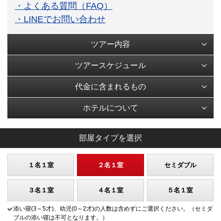
・よくある質問（FAQ）
・LINEでお問い合わせ
ツアー内容
ツアースケジュール
代金に含まれるもの
ホテルについて
部屋タイプを選択
１名１室
２名１室
セミダブル
３名１室
４名１室
５名１室
添い寝(3～5才)、幼児(0～2才)の人数は含めずにご選択ください。（セミダ
ブルの添い寝は不可となります。）