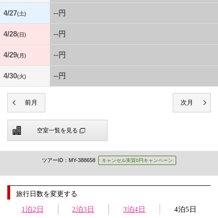
4/27
--円
(土)
4/28
--円
(日)
4/29
--円
(月)
4/30
--円
(火)
空室一覧を見る
ツアーID：MY-388658
キャンセル実質0円キャンペーン
旅行日数を変更する
1泊2日
2泊3日
3泊4日
4泊5日