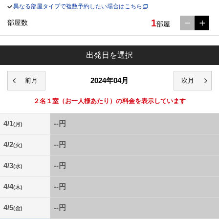
異なる部屋タイプで複数予約したい場合はこちら
1
部屋数
部屋
出発日を選択
2024年04月
２名１室
（お一人様あたり）の料金を表示しています
4/1
--円
(月)
4/2
--円
(火)
4/3
--円
(水)
4/4
--円
(木)
4/5
--円
(金)