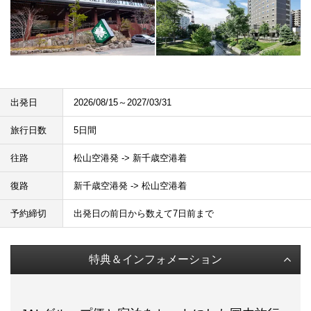
出発日
2026/08/15～2027/03/31
旅行日数
5日間
往路
松山空港発 -> 新千歳空港着
復路
新千歳空港発 -> 松山空港着
予約締切
出発日の前日から数えて7日前まで
特典＆インフォメーション