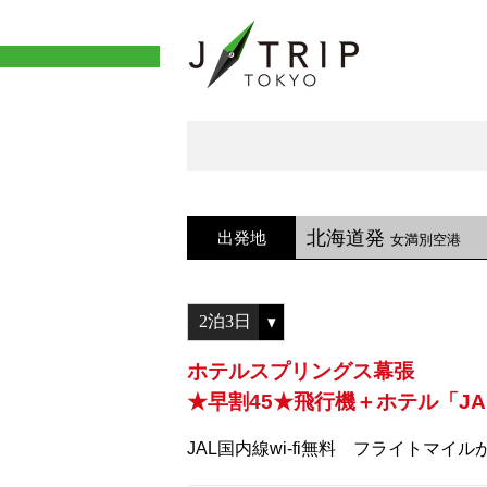
北海道発
出発地
女満別空港
ホテルスプリングス幕張
★早割45★飛行機＋ホテル「J
JAL国内線wi-fi無料 フライトマイル