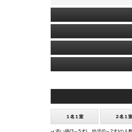
１名１室
２名１
添い寝(3～5才)、幼児(0～2才