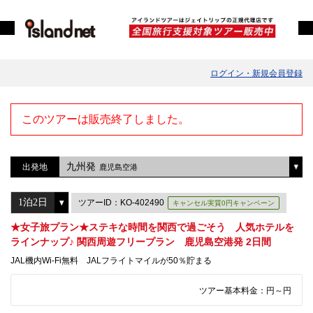
ログイン・新規会員登録
このツアーは販売終了しました。
九州発
出発地
鹿児島空港
ツアーID：KO-402490
キャンセル実質0円キャンペーン
★女子旅プラン★ステキな時間を関西で過ごそう 人気ホテルを
ラインナップ♪ 関西周遊フリープラン 鹿児島空港発 2日間
JAL機内Wi-Fi無料 JALフライトマイルが50％貯まる
ツアー基本料金：
円～
円