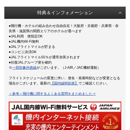
特典＆インフォメーション
●飛行機・ホテルの組み合わせ自由自在！大阪府・京都府・兵庫県・奈
良県・滋賀県の関西エリアのホテルが選べます
●JAL利用 便指定OK
●JAL機内Wi-Fi無料
●JALフライトマイルが貯まる
●コンビニ決済OK
●JALフライトマイル50％が通常加算されます
●往復JALグループ便を確約
※
一部対象外路線
がございます。（J-AIR／JAC機材運航）
フライトスケジュールの変更に伴い、便名・発着時刻などが変更となる
場合がございます。最新の
【国内線時刻表】
でご確認ください。
＜参考＞飛行機に関するよくある質問をまとめました⇒