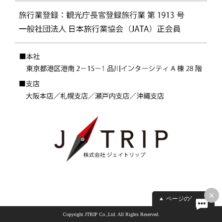
×
ページの先頭へ
Copyright JTRIP Co.,Ltd. All Rights Reserved.