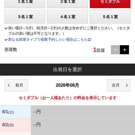
１名１室
２名１室
セミダブル
３名１室
４名１室
５名１室
添い寝(3～5才)、幼児(0～2才)の人数は含めずにご選択ください。（セミダ
ブルの添い寝は不可となります。）
異なる部屋タイプで複数予約したい場合はこちら
1
部屋数
部屋
出発日を選択
2026年08月
セミダブル
（お一人様あたり）の料金を表示しています
8/1
--円
(土)
8/2
--円
(日)