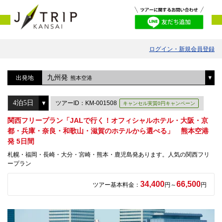
ログイン・新規会員登録
九州発
出発地
熊本空港
ツアーID：KM-001508
キャンセル実質0円キャンペーン
関西フリープラン「JALで行く！オフィシャルホテル・大阪・京
都・兵庫・奈良・和歌山・滋賀のホテルから選べる」 熊本空港
発 5日間
札幌・福岡・長崎・大分・宮崎・熊本・鹿児島発あります。人気の関西フリ
ープラン
34,400
66,500
ツアー基本料金：
円～
円