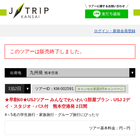
ログイン・新規会員登録
このツアーは販売終了しました。
九州発
出発地
熊本空港
ツアーID：KM-002591
キャンセル実質0円キャンペーン
★早割60★USJツアー みんなでわいわい1部屋プラン - USJ 2デ
イ・スタジオ・パス付 熊本空港発 2日間
4～5名の学生旅行・家族旅行・グループ旅行にぴったり
ツアー基本料金：
円～
円