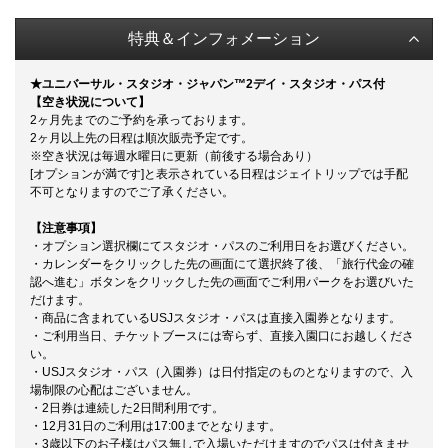
特典＆インフォメーション
★ユニバーサル・スタジオ・ジャパン™
2デイ・スタジオ・パス付
【空き状況について】
2ヶ月先までのご予約を承っております。
2ヶ月以上先の日程は順次販売予定です。
※空き状況は毎週水曜日に更新（前後する場合あり）
[オプションが満です]と表示されている日程はジェイトリップでは手配
不可となりますのでご了承ください。
【注意事項】
・オプション選択欄にてスタジオ・パスのご利用日をお選びください。
・カレンダーをクリックした先の画面にて選択終了後、「旅行代金の確
認へ進む」ボタンをクリックした先の画面でご利用パークをお選びいた
だけます。
・商品に含まれているUSJスタジオ・パスは直接入園券となります。
・ご利用当日、チケットブースには寄らず、直接入園口にお越しくださ
い。
・USJスタジオ・パス（入園券）は日付指定のものとなりますので、入
場制限の心配はございません。
・2日券は連続した2日間利用です。
・12月31日のご利用は17:00までとなります。
・3歳以下のお子様はパス無しで入場いただけますのでパスは付きませ