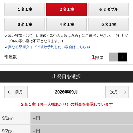
１名１室
２名１室
セミダブル
３名１室
４名１室
５名１室
添い寝(3～5才)、幼児(0～2才)の人数は含めずにご選択ください。（セミダ
ブルの添い寝は不可となります。）
異なる部屋タイプで複数予約したい場合はこちら
1
部屋数
部屋
出発日を選択
2026年09月
２名１室
（お一人様あたり）の料金を表示しています
9/1
--円
(火)
9/2
--円
(水)