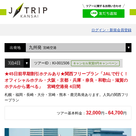
ログイン・新規会員登録
九州発
出発地
宮崎空港
ツアーID：KI-001506
キャンセル実質0円キャンペーン
★45日前早期割引ホテルあり★関西フリープラン「JALで行く！
オフィシャルホテル・大阪・京都・兵庫・奈良・和歌山・滋賀の
ホテルから選べる」 宮崎空港発 4日間
札幌・福岡・長崎・大分・宮崎・熊本・鹿児島発あります。人気の関西フリ
ープラン
32,000
64,700
ツアー基本料金：
円～
円