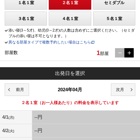
１名１室
２名１室
セミダブル
３名１室
４名１室
５名１室
添い寝(3～5才)、幼児(0～2才)の人数は含めずにご選択ください。（セミダ
ブルの添い寝は不可となります。）
異なる部屋タイプで複数予約したい場合はこちら
1
部屋数
部屋
出発日を選択
2024年04月
２名１室
（お一人様あたり）の料金を表示しています
4/1
--円
(月)
4/2
--円
(火)