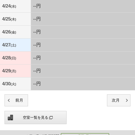
4/24
--円
(水)
4/25
--円
(木)
4/26
--円
(金)
4/27
--円
(土)
4/28
--円
(日)
4/29
--円
(月)
4/30
--円
(火)
空室一覧を見る