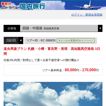
ログイン・新規会員登録
四国・中国発
出発地
高知龍馬空港
ツアーID：KC-388655
キャンセル実質0円キャンペーン
道央周遊プラン 札幌・小樽・富良野・美瑛 高知龍馬空港発 3日
間
往復JAL利用／割増なしで選べる新千歳空港への飛行機あり
60,000
170,000
ツアー基本料金：
円～
円