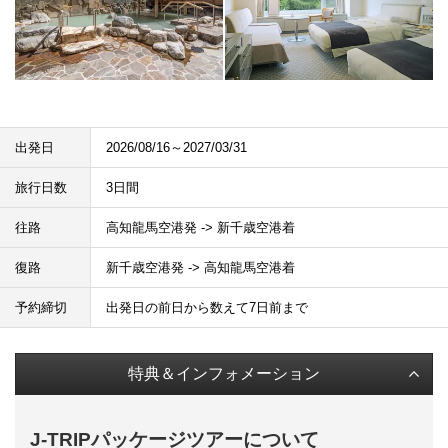
出発日
2026/08/16～2027/03/31
旅行日数
3日間
往路
高知龍馬空港発 -> 新千歳空港着
復路
新千歳空港発 -> 高知龍馬空港着
予約締切
出発日の前日から数えて7日前まで
特典＆インフォメーション
J-TRIPパッケージツアーについて