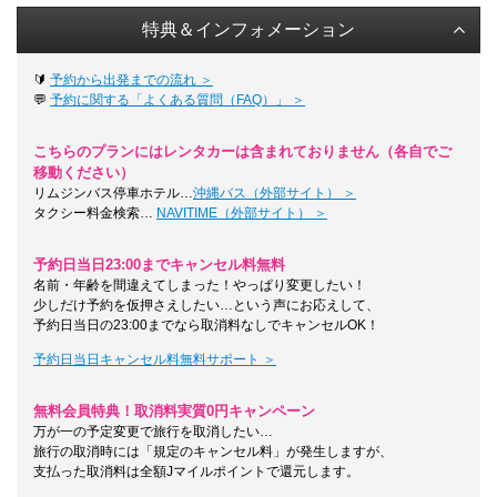
特典＆インフォメーション
🔰
予約から出発までの流れ ＞
💬
予約に関する「よくある質問（FAQ）」 ＞
こちらのプランにはレンタカーは含まれておりません（各自でご
移動ください）
リムジンバス停車ホテル…
沖縄バス（外部サイト） ＞
タクシー料金検索…
NAVITIME（外部サイト） ＞
予約日当日23:00までキャンセル料無料
名前・年齢を間違えてしまった！やっぱり変更したい！
少しだけ予約を仮押さえしたい…という声にお応えして、
予約日当日の23:00までなら取消料なしでキャンセルOK！
予約日当日キャンセル料無料サポート ＞
無料会員特典！取消料実質0円キャンペーン
万が一の予定変更で旅行を取消したい…
旅行の取消時には「規定のキャンセル料」が発生しますが、
支払った取消料は全額Jマイルポイントで還元します。