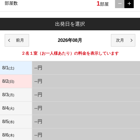
1
部屋数
部屋
出発日を選択
2026年08月
２名１室
（お一人様あたり）の料金を表示しています
8/1
--円
(土)
8/2
--円
(日)
8/3
--円
(月)
8/4
--円
(火)
8/5
--円
(水)
8/6
--円
(木)