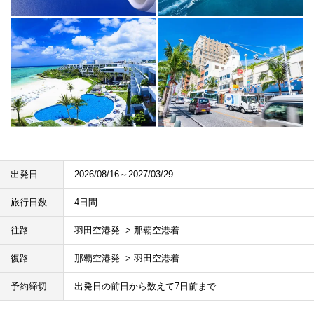
出発日
2026/08/16～2027/03/29
旅行日数
4日間
往路
羽田空港発 -> 那覇空港着
復路
那覇空港発 -> 羽田空港着
予約締切
出発日の前日から数えて7日前まで