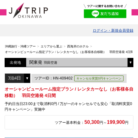
ログイン・新規会員登録
沖縄旅行・沖縄ツアー
エリアから選ぶ
西海岸のホテル
オーシャンビュールーム指定プラン / レンタカーなし（お客様各自移動） 羽田空港発 4日間
関東発
出発地
羽田空港
ツアーID：HN-409402
キャンセル実質0円キャンペーン
オーシャンビュールーム指定プラン / レンタカーなし（お客様各自
移動） 羽田空港発 4日間
予約日当日23:00まで取消料0円 / 万が一のキャンセルでも安心「取消料実質0
円キャンペーン」実施中
50,300
199,900
ツアー基本料金：
円～
円