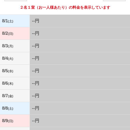
２名１室
（お一人様あたり）の料金を表示しています
8/1
--円
(土)
8/2
--円
(日)
8/3
--円
(月)
8/4
--円
(火)
8/5
--円
(水)
8/6
--円
(木)
8/7
--円
(金)
8/8
--円
(土)
8/9
--円
(日)