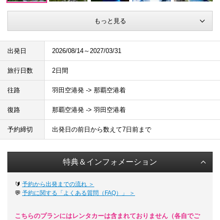
もっと見る
出発日
2026/08/14～2027/03/31
旅行日数
2日間
往路
羽田空港発 -> 那覇空港着
復路
那覇空港発 -> 羽田空港着
予約締切
出発日の前日から数えて7日前まで
特典＆インフォメーション
🔰
予約から出発までの流れ ＞
💬
予約に関する「よくある質問（FAQ）」 ＞
こちらのプランにはレンタカーは含まれておりません（各自でご