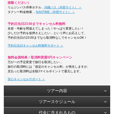
移動ください）
リムジンバス停車ホテル…
沖縄バス（外部サイト） ＞
タクシー料金検索…
NAVITIME（外部サイト） ＞
予約日当日23:00までキャンセル料無料
名前・年齢を間違えてしまった！やっぱり変更したい！
少しだけ予約を仮押さえしたい…という声にお応えして、
予約日当日の23:00までなら取消料なしでキャンセルOK！
予約日当日キャンセル料無料サポート ＞
無料会員特典！取消料実質0円キャンペーン
万が一の予定変更で旅行を取消したい…
旅行の取消時には「規定のキャンセル料」が発生しますが、
支払った取消料は全額Jマイルポイントで還元します。
安心キャンセルサポート ＞
ツアー内容
ツアースケジュール
代金に含まれるもの