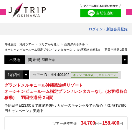
ログイン・新規会員登録
沖縄旅行・沖縄ツアー
エリアから選ぶ
西海岸のホテル
オーシャンビュールーム指定プラン / レンタカーなし（お客様各自移動） 羽田空港発 2日間
関東発
出発地
羽田空港
ツアーID：HN-409402
キャンセル実質0円キャンペーン
グランドメルキュール沖縄残波岬リゾート
オーシャンビュールーム指定プラン / レンタカーなし（お客様各自
移動） 羽田空港発 2日間
予約日当日23:00まで取消料0円 / 万が一のキャンセルでも安心「取消料実質0
円キャンペーン」実施中
34,700
158,400
ツアー基本料金：
円～
円