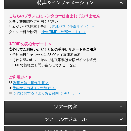
特典＆インフォメーション
こちらのプランにはレンタカーは含まれておりません
公共交通機関をご利用ください
リムジンバス停車ホテル…
沖縄バス（外部サイト） ＞
タクシー料金検索…
NAVITIME（外部サイト） ＞
J-TRIPの安心サポート ＞
安心してご利用いただくための手厚いサポートをご用意
・予約当日キャンセルは23:00まで取消料無料
・それ以降のキャンセルでも取消料は全額ポイント還元
・LINEで気軽にお問い合わせできる など
ご利用ガイド
🔰
利用方法・操作手順 ＞
✈️
予約から出発までの流れ ＞
💬
予約に関する「よくある質問（FAQ）」 ＞
ツアー内容
ツアースケジュール