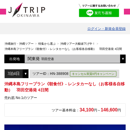
ログイン・新規会員登録
沖縄旅行・沖縄ツアー
特集から選ぶ
沖縄ツアー大幅値下げ中！
沖縄本島フリープラン《朝食付》- レンタカーなし（お客様各自移動） 羽田空港発 4日間
関東発
出発地
羽田空港
ツアーID：HN-388908
キャンセル実質0円キャンペーン
沖縄本島フリープラン《朝食付》- レンタカーなし（お客様各自移
動） 羽田空港発 4日間
売れ筋 No.1のツアー
34,100
146,600
ツアー基本料金：
円～
円