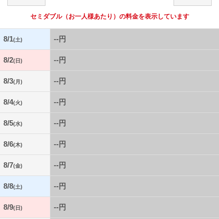
セミダブル
（お一人様あたり）の料金を表示しています
8/1
--円
(土)
8/2
--円
(日)
8/3
--円
(月)
8/4
--円
(火)
8/5
--円
(水)
8/6
--円
(木)
8/7
--円
(金)
8/8
--円
(土)
8/9
--円
(日)