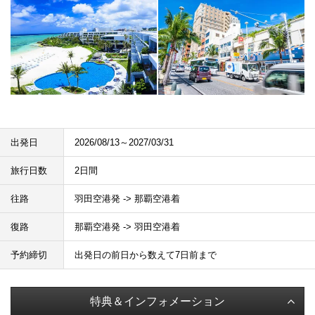
出発日
2026/08/13～2027/03/31
旅行日数
2日間
往路
羽田空港発 -> 那覇空港着
復路
那覇空港発 -> 羽田空港着
予約締切
出発日の前日から数えて7日前まで
特典＆インフォメーション