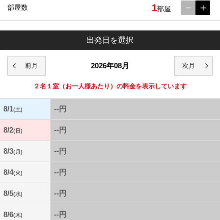
1
部屋数
部屋
出発日を選択
2026年08月
２名１室
（お一人様あたり）の料金を表示しています
8/1
--円
(土)
8/2
--円
(日)
8/3
--円
(月)
8/4
--円
(火)
8/5
--円
(水)
8/6
--円
(木)