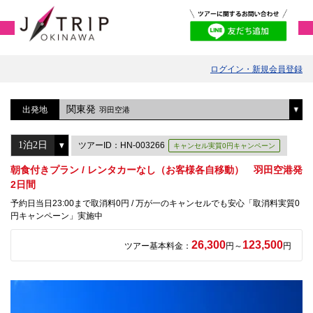
ログイン・新規会員登録
関東発
出発地
羽田空港
ツアーID：HN-003266
キャンセル実質0円キャンペーン
朝食付きプラン / レンタカーなし（お客様各自移動） 羽田空港発
2日間
予約日当日23:00まで取消料0円 / 万が一のキャンセルでも安心「取消料実質0
円キャンペーン」実施中
26,300
123,500
ツアー基本料金：
円～
円