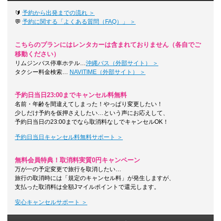
🔰
予約から出発までの流れ ＞
💬
予約に関する「よくある質問（FAQ）」 ＞
こちらのプランにはレンタカーは含まれておりません（各自でご
移動ください）
リムジンバス停車ホテル…
沖縄バス（外部サイト） ＞
タクシー料金検索…
NAVITIME（外部サイト） ＞
予約日当日23:00までキャンセル料無料
名前・年齢を間違えてしまった！やっぱり変更したい！
少しだけ予約を仮押さえしたい…という声にお応えして、
予約日当日の23:00までなら取消料なしでキャンセルOK！
予約日当日キャンセル料無料サポート ＞
無料会員特典！取消料実質0円キャンペーン
万が一の予定変更で旅行を取消したい…
旅行の取消時には「規定のキャンセル料」が発生しますが、
支払った取消料は全額Jマイルポイントで還元します。
安心キャンセルサポート ＞