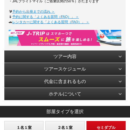
・JALフライトマイル（ご搭乗区間の50％）がたまります
🔰
予約から出発までの流れ ＞
📱
予約に関する「よくある質問（FAQ）」 ＞
🚗
レンタカーに関する「よくある質問（FAQ）」 ＞
ツアー内容
ツアースケジュール
代金に含まれるもの
ホテルについて
部屋タイプを選択
１名１室
２名１室
セミダブル