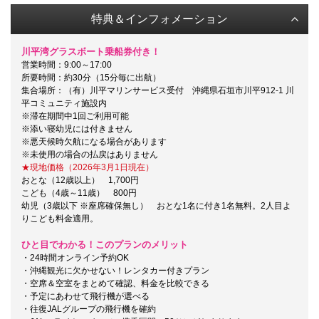
特典＆インフォメーション
川平湾グラスボート乗船券付き！
営業時間：9:00～17:00
所要時間：約30分（15分毎に出航）
集合場所：（有）川平マリンサービス受付 沖縄県石垣市川平912-1 川
平コミュニティ施設内
※滞在期間中1回ご利用可能
※添い寝幼児には付きません
※悪天候時欠航になる場合があります
※未使用の場合の払戻はありません
★現地価格（2026年3月1日現在）
おとな（12歳以上） 1,700円
こども（4歳～11歳） 800円
幼児（3歳以下 ※座席確保無し） おとな1名に付き1名無料。2人目よ
りこども料金適用。
ひと目でわかる！このプランのメリット
・24時間オンライン予約OK
・沖縄観光に欠かせない！レンタカー付きプラン
・空席＆空室をまとめて確認、料金を比較できる
・予定にあわせて飛行機が選べる
・往復JALグループの飛行機を確約