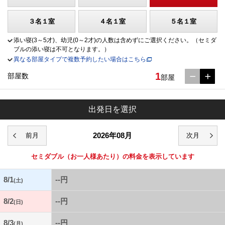
３名１室
４名１室
５名１室
添い寝(3～5才)、幼児(0～2才)の人数は含めずにご選択ください。（セミダ
ブルの添い寝は不可となります。）
異なる部屋タイプで複数予約したい場合はこちら
1
部屋数
部屋
出発日を選択
2026年08月
セミダブル
（お一人様あたり）の料金を表示しています
8/1
--円
(土)
8/2
--円
(日)
8/3
--円
(月)