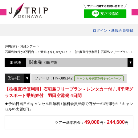
ログイン・新規会員登録
沖縄旅行・沖縄ツアー
石垣島旅行が3万円台～！激安は今しかない！
【往復直行便利用】石垣島フリープラン - レン
関東発
出発地
羽田空港
ツアーID：HN-389142
キャンセル実質0円キャンペーン
【往復直行便利用】石垣島フリープラン - レンタカー付 / 川平湾グ
ラスボート乗船券付 羽田空港発 4日間
★予約日当日のキャンセル料無料 / 無料会員登録で万が一の取消時の「キャン
セル料実質0円」
49,000
244,600
ツアー基本料金：
円～
円