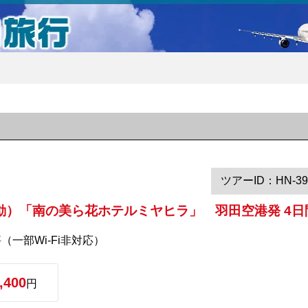
ツアーID：HN-39
動）「南の美ら花ホテルミヤヒラ」 羽田空港発 4日
（一部Wi-Fi非対応）
,400
円