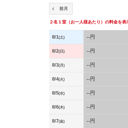
２名１室
（お一人様あたり）の料金を表
8/1
--円
(土)
8/2
--円
(日)
8/3
--円
(月)
8/4
--円
(火)
8/5
--円
(水)
8/6
--円
(木)
8/7
--円
(金)