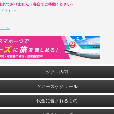
まれておりません（各自でご移動ください）
部サイト） ＞
」 ＞
ツアー内容
ツアースケジュール
代金に含まれるもの