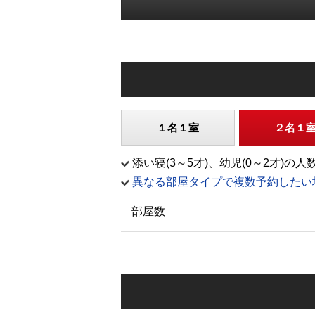
１名１室
２名１
添い寝(3～5才)、幼児(0～2才
異なる部屋タイプで複数予約したい
部屋数