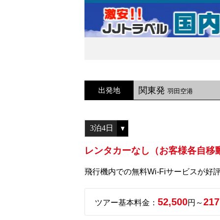
関東発
出発地
羽田空港
レンタカーなし（お客様各自移
飛行機内での無料Wi-Fiサービスが好評
52,500
217
ツアー基本料金：
円～