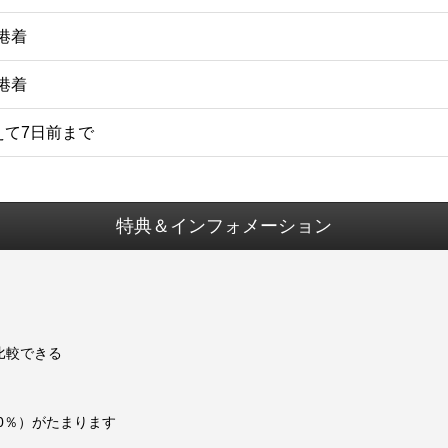
空港着
空港着
えて7日前まで
特典＆インフォメーション
比較できる
0％）がたまります