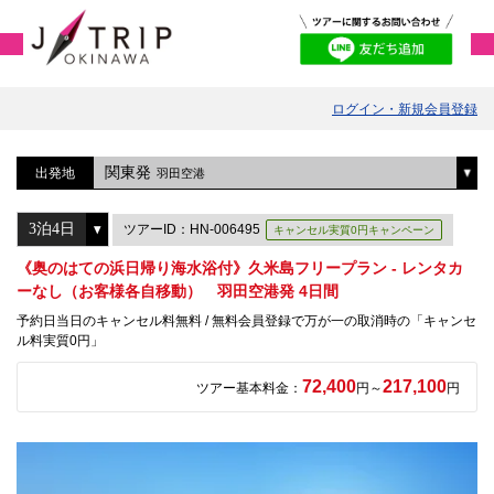
ログイン・新規会員登録
関東発
出発地
羽田空港
ツアーID：HN-006495
キャンセル実質0円キャンペーン
《奥のはての浜日帰り海水浴付》久米島フリープラン - レンタカ
ーなし（お客様各自移動） 羽田空港発 4日間
予約日当日のキャンセル料無料 / 無料会員登録で万が一の取消時の「キャンセ
ル料実質0円」
72,400
217,100
ツアー基本料金：
円～
円