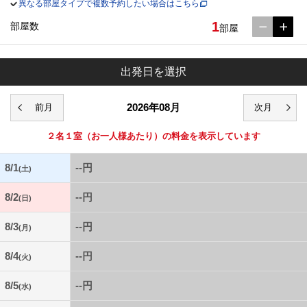
異なる部屋タイプで複数予約したい場合はこちら
1
部屋数
部屋
出発日を選択
2026年08月
２名１室
（お一人様あたり）の料金を表示しています
8/1
--円
(土)
8/2
--円
(日)
8/3
--円
(月)
8/4
--円
(火)
8/5
--円
(水)