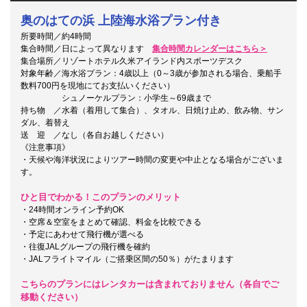
奥のはての浜 上陸海水浴プラン付き
所要時間／約4時間
集合時間／日によって異なります
集合時間カレンダーはこちら＞
集合場所／リゾートホテル久米アイランド内スポーツデスク
対象年齢／海水浴プラン：4歳以上（0～3歳が参加される場合、乗船手
数料700円を現地にてお支払いください）
シュノーケルプラン：小学生～69歳まで
持ち物 ／水着（着用して集合）、タオル、日焼け止め、飲み物、サン
ダル、着替え
送 迎 ／なし（各自お越しください）
《注意事項》
・天候や海洋状況によりツアー時間の変更や中止となる場合がございま
す。
ひと目でわかる！このプランのメリット
・24時間オンライン予約OK
・空席＆空室をまとめて確認、料金を比較できる
・予定にあわせて飛行機が選べる
・往復JALグループの飛行機を確約
・JALフライトマイル（ご搭乗区間の50％）がたまります
こちらのプランにはレンタカーは含まれておりません（各自でご
移動ください）