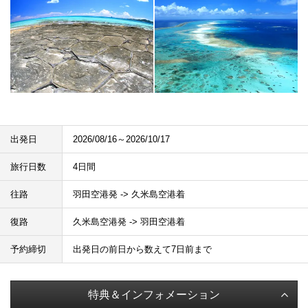
出発日
2026/08/16～2026/10/17
旅行日数
4日間
往路
羽田空港発 -> 久米島空港着
復路
久米島空港発 -> 羽田空港着
予約締切
出発日の前日から数えて7日前まで
特典＆インフォメーション