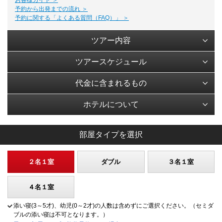
予約から出発までの流れ ＞
予約に関する「よくある質問（FAQ）」 ＞
ツアー内容
ツアースケジュール
代金に含まれるもの
ホテルについて
部屋タイプを選択
２名１室
ダブル
３名１室
４名１室
添い寝(3～5才)、幼児(0～2才)の人数は含めずにご選択ください。（セミダ
ブルの添い寝は不可となります。）