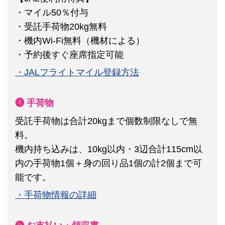
・マイル50％付与
・受託手荷物20kg無料
・機内Wi-Fi無料（機材による）
・予約後すぐ座席指定可能
・JALフライトマイル登録方法
❹ 手荷物
受託手荷物は合計20kgまで個数制限なしで無
料。
機内持ち込みは、10kg以内・3辺合計115cm以
内の手荷物1個＋身の回り品1個の計2個まで可
能です。
・手荷物情報の詳細