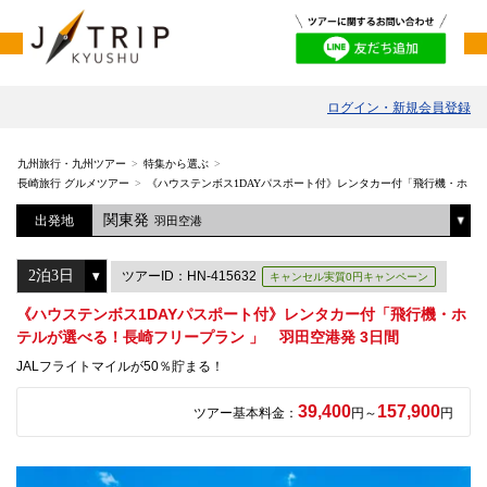
ログイン・新規会員登録
九州旅行・九州ツアー
特集から選ぶ
長崎旅行 グルメツアー
《ハウステンボス1DAYパスポート付》レンタカー付「飛行機・ホテル
関東発
出発地
羽田空港
ツアーID：HN-415632
キャンセル実質0円キャンペーン
《ハウステンボス1DAYパスポート付》レンタカー付「飛行機・ホ
テルが選べる！長崎フリープラン 」 羽田空港発 3日間
JALフライトマイルが50％貯まる！
39,400
157,900
ツアー基本料金：
円～
円