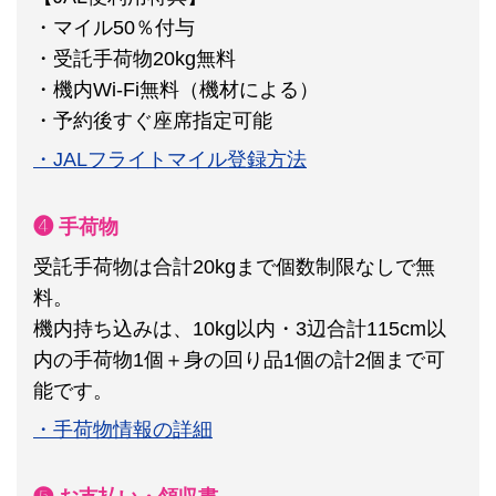
・マイル50％付与
・受託手荷物20kg無料
・機内Wi-Fi無料（機材による）
・予約後すぐ座席指定可能
・JALフライトマイル登録方法
❹ 手荷物
受託手荷物は合計20kgまで個数制限なしで無
料。
機内持ち込みは、10kg以内・3辺合計115cm以
内の手荷物1個＋身の回り品1個の計2個まで可
能です。
・手荷物情報の詳細