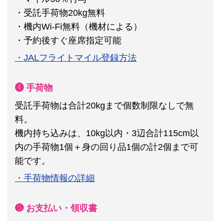
・受託手荷物20kg無料
・機内Wi-Fi無料（機材による）
・予約後すぐ座席指定可能
・JALフライトマイル登録方法
❹ 手荷物
受託手荷物は合計20kgまで個数制限なしで無
料。
機内持ち込みは、10kg以内・3辺合計115cm以
内の手荷物1個＋身の回り品1個の計2個まで可
能です。
・手荷物情報の詳細
❺ お支払い・領収書