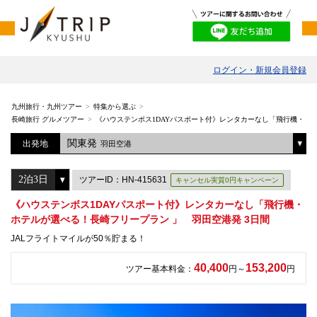
ログイン・新規会員登録
九州旅行・九州ツアー
特集から選ぶ
長崎旅行 グルメツアー
《ハウステンボス1DAYパスポート付》レンタカーなし「飛行機・ホテ
関東発
出発地
羽田空港
ツアーID：HN-415631
キャンセル実質0円キャンペーン
《ハウステンボス1DAYパスポート付》レンタカーなし「飛行機・
ホテルが選べる！長崎フリープラン 」 羽田空港発 3日間
JALフライトマイルが50％貯まる！
40,400
153,200
ツアー基本料金：
円～
円