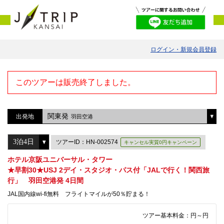
ログイン・新規会員登録
このツアーは販売終了しました。
関東発
出発地
羽田空港
ツアーID：HN-002574
キャンセル実質0円キャンペーン
ホテル京阪ユニバーサル・タワー
★早割30★USJ 2デイ・スタジオ・パス付「JALで行く！関西旅
行」 羽田空港発 4日間
JAL国内線wi-fi無料 フライトマイルが50％貯まる！
ツアー基本料金：
円～
円