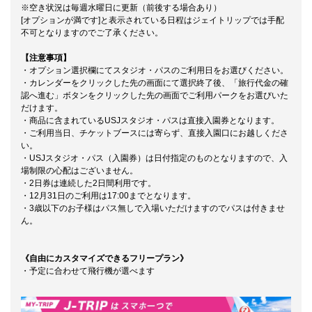
※空き状況は毎週水曜日に更新（前後する場合あり）
[オプションが満です]と表示されている日程はジェイトリップでは手配
不可となりますのでご了承ください。
【注意事項】
・オプション選択欄にてスタジオ・パスのご利用日をお選びください。
・カレンダーをクリックした先の画面にて選択終了後、「旅行代金の確
認へ進む」ボタンをクリックした先の画面でご利用パークをお選びいた
だけます。
・商品に含まれているUSJスタジオ・パスは直接入園券となります。
・ご利用当日、チケットブースには寄らず、直接入園口にお越しくださ
い。
・USJスタジオ・パス（入園券）は日付指定のものとなりますので、入
場制限の心配はございません。
・2日券は連続した2日間利用です。
・12月31日のご利用は17:00までとなります。
・3歳以下のお子様はパス無しで入場いただけますのでパスは付きませ
ん。
《自由にカスタマイズできるフリープラン》
・予定に合わせて飛行機が選べます