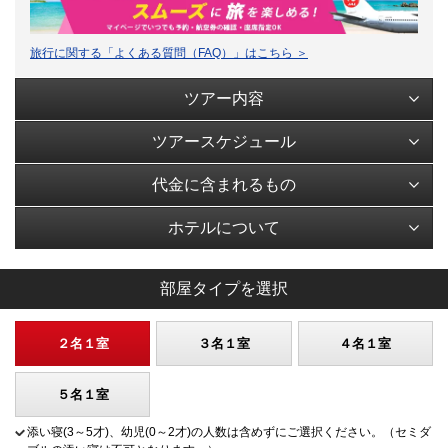
旅行に関する「よくある質問（FAQ）」はこちら ＞
ツアー内容
ツアースケジュール
代金に含まれるもの
ホテルについて
部屋タイプを選択
２名１室
３名１室
４名１室
５名１室
添い寝(3～5才)、幼児(0～2才)の人数は含めずにご選択ください。（セミダ