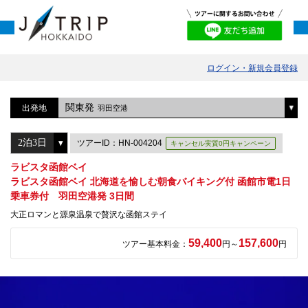
ログイン・新規会員登録
関東発
出発地
羽田空港
ツアーID：HN-004204
キャンセル実質0円キャンペーン
ラビスタ函館ベイ
ラビスタ函館ベイ 北海道を愉しむ朝食バイキング付 函館市電1日
乗車券付 羽田空港発 3日間
大正ロマンと源泉温泉で贅沢な函館ステイ
59,400
157,600
ツアー基本料金：
円～
円