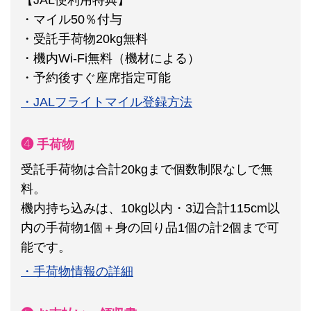
・マイル50％付与
・受託手荷物20kg無料
・機内Wi-Fi無料（機材による）
・予約後すぐ座席指定可能
・JALフライトマイル登録方法
❹ 手荷物
受託手荷物は合計20kgまで個数制限なしで無
料。
機内持ち込みは、10kg以内・3辺合計115cm以
内の手荷物1個＋身の回り品1個の計2個まで可
能です。
・手荷物情報の詳細